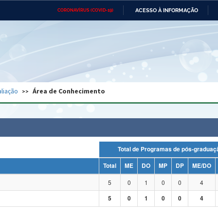
ACESSO À INFORMAÇÃO
CORONAVÍRUS (COVID-19)
Ministério da Defesa
Ministério das Relações
Mini
Exteriores
IR
PARA
O
CONTEÚDO
Ministério da Cidadania
Ministério da Saúde
Mini
Ministério do Desenvolvimento
Controladoria-Geral da União
Minis
Regional
e do
liação
Área de Conhecimento
Advocacia-Geral da União
Banco Central do Brasil
Plana
Total de Programas de pós-grad
Total
ME
DO
MP
DP
ME/DO
5
0
1
0
0
4
5
0
1
0
0
4