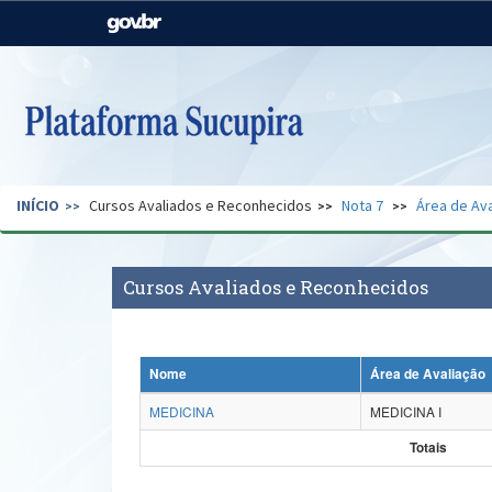
Casa Civil
Ministério da Justiça e
Segurança Pública
Ministério da Agricultura,
Ministério da Educação
Pecuária e Abastecimento
Ministério do Meio Ambiente
Ministério do Turismo
INÍCIO
Cursos Avaliados e Reconhecidos
Nota 7
Área de Ava
Secretaria de Governo
Gabinete de Segurança
Institucional
Cursos Avaliados e Reconhecidos
Nome
Área de Avaliação
MEDICINA
MEDICINA I
Totais