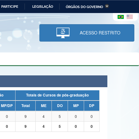
PARTICIPE
LEGISLAÇÃO
ÓRGÃOS DO GOVERNO
stério da Economia
Ministério da Infraestrutura
stério de Minas e Energia
Ministério da Ciência,
Tecnologia, Inovações e
ACESSO RESTRITO
Comunicações
tério da Mulher, da Família
Secretaria-Geral
s Direitos Humanos
lto
uação
Totais de Cursos de pós-graduação
MP/DP
Total
ME
DO
MP
DP
0
9
4
5
0
0
0
9
4
5
0
0