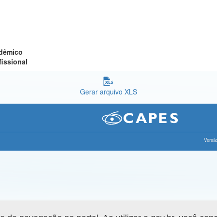
adêmico
fissional
Gerar arquivo XLS
Versão