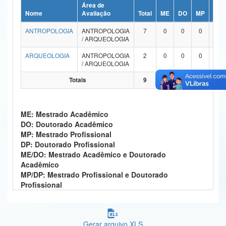
Área de
Ministério da Ciência, Tecnologia, Inovações e Comunicações
Nome
Avaliação
Total
ME
DO
MP
DP
ANTROPOLOGIA
ANTROPOLOGIA
7
0
0
0
0
Ministério do Meio Ambiente
/ ARQUEOLOGIA
Ministério do Turismo
ARQUEOLOGIA
ANTROPOLOGIA
2
0
0
0
0
/ ARQUEOLOGIA
Ministério do Desenvolvimento Regional
Totais
9
0
0
0
0
Controladoria-Geral da União
ME: Mestrado Acadêmico
Ministério da Mulher, da Família e dos Direitos Humanos
DO: Doutorado Acadêmico
MP: Mestrado Profissional
Secretaria-Geral
DP: Doutorado Profissional
ME/DO: Mestrado Acadêmico e Doutorado
Secretaria de Governo
Acadêmico
MP/DP: Mestrado Profissional e Doutorado
Gabinete de Segurança Institucional
Profissional
Advocacia-Geral da União
Banco Central do Brasil
Gerar arquivo XLS