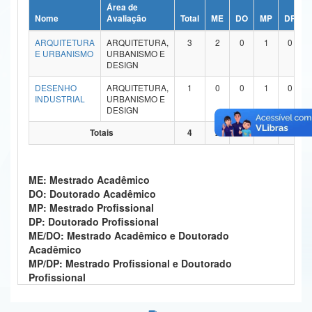
Área de
Ministério da Ciência, Tecnologia, Inovações e Comunicações
Nome
Avaliação
Total
ME
DO
MP
DP
ARQUITETURA
ARQUITETURA,
3
2
0
1
0
Ministério do Meio Ambiente
E URBANISMO
URBANISMO E
DESIGN
Ministério do Turismo
DESENHO
ARQUITETURA,
1
0
0
1
0
INDUSTRIAL
URBANISMO E
Ministério do Desenvolvimento Regional
DESIGN
Controladoria-Geral da União
Totais
4
2
0
2
0
Ministério da Mulher, da Família e dos Direitos Humanos
ME: Mestrado Acadêmico
Secretaria-Geral
DO: Doutorado Acadêmico
MP: Mestrado Profissional
Secretaria de Governo
DP: Doutorado Profissional
ME/DO: Mestrado Acadêmico e Doutorado
Gabinete de Segurança Institucional
Acadêmico
MP/DP: Mestrado Profissional e Doutorado
Advocacia-Geral da União
Profissional
Banco Central do Brasil