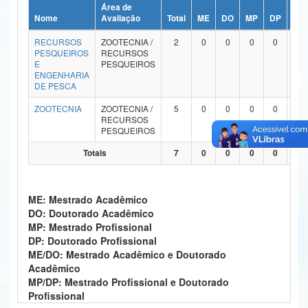
Área de
Ministério da Ciência, Tecnologia, Inovações e Comunicações
Nome
Avaliação
Total
ME
DO
MP
DP
ME
RECURSOS
ZOOTECNIA /
2
0
0
0
0
Ministério do Meio Ambiente
PESQUEIROS
RECURSOS
E
PESQUEIROS
Ministério do Turismo
ENGENHARIA
DE PESCA
Ministério do Desenvolvimento Regional
ZOOTECNIA
ZOOTECNIA /
5
0
0
0
0
RECURSOS
Controladoria-Geral da União
PESQUEIROS
Totais
7
0
0
0
0
Ministério da Mulher, da Família e dos Direitos Humanos
Secretaria-Geral
ME: Mestrado Acadêmico
Secretaria de Governo
DO: Doutorado Acadêmico
MP: Mestrado Profissional
Gabinete de Segurança Institucional
DP: Doutorado Profissional
ME/DO: Mestrado Acadêmico e Doutorado
Advocacia-Geral da União
Acadêmico
MP/DP: Mestrado Profissional e Doutorado
Banco Central do Brasil
Profissional