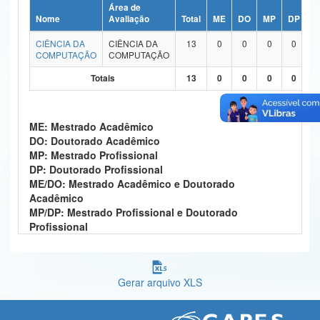
Área de
Ministério da Ciência, Tecnologia, Inovações e Comunicações
Nome
Avaliação
Total
ME
DO
MP
DP
M
CIÊNCIA DA
CIÊNCIA DA
13
0
0
0
0
Ministério do Meio Ambiente
COMPUTAÇÃO
COMPUTAÇÃO
Ministério do Turismo
Totais
13
0
0
0
0
Ministério do Desenvolvimento Regional
ME: Mestrado Acadêmico
Controladoria-Geral da União
DO: Doutorado Acadêmico
MP: Mestrado Profissional
Ministério da Mulher, da Família e dos Direitos Humanos
DP: Doutorado Profissional
ME/DO: Mestrado Acadêmico e Doutorado
Secretaria-Geral
Acadêmico
MP/DP: Mestrado Profissional e Doutorado
Secretaria de Governo
Profissional
Gabinete de Segurança Institucional
Advocacia-Geral da União
Gerar arquivo XLS
Banco Central do Brasil