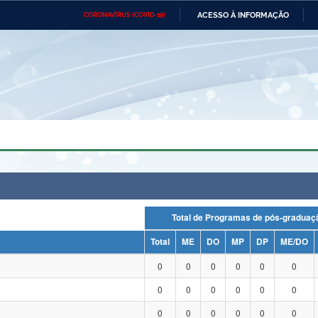
ACESSO À INFORMAÇÃO
CORONAVÍRUS (COVID-19)
Ministério da Defesa
Ministério das Relações
Mini
Exteriores
IR
PARA
O
CONTEÚDO
Ministério da Cidadania
Ministério da Saúde
Mini
Ministério do Desenvolvimento
Controladoria-Geral da União
Minis
Regional
e do
Advocacia-Geral da União
Banco Central do Brasil
Plana
Total de Programas de pós-grad
Total
ME
DO
MP
DP
ME/DO
0
0
0
0
0
0
0
0
0
0
0
0
0
0
0
0
0
0