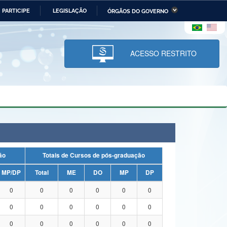
PARTICIPE
LEGISLAÇÃO
ÓRGÃOS DO GOVERNO
stério da Economia
Ministério da Infraestrutura
stério de Minas e Energia
Ministério da Ciência,
Tecnologia, Inovações e
ACESSO RESTRITO
Comunicações
tério da Mulher, da Família
Secretaria-Geral
s Direitos Humanos
lto
uação
Totais de Cursos de pós-graduação
MP/DP
Total
ME
DO
MP
DP
0
0
0
0
0
0
0
0
0
0
0
0
0
0
0
0
0
0