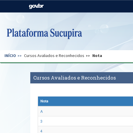
Casa Civil
Ministério da Justiça e
Segurança Pública
Ministério da Agricultura,
Ministério da Educação
Pecuária e Abastecimento
Ministério do Meio Ambiente
Ministério do Turismo
INÍCIO
Cursos Avaliados e Reconhecidos
Nota
Secretaria de Governo
Gabinete de Segurança
Institucional
Cursos Avaliados e Reconhecidos
Nota
A
3
4