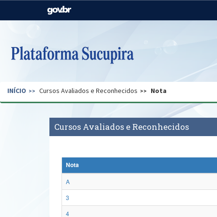
Casa Civil
Ministério da Justiça e
Segurança Pública
Ministério da Agricultura,
Ministério da Educação
Pecuária e Abastecimento
Ministério do Meio Ambiente
Ministério do Turismo
INÍCIO
Cursos Avaliados e Reconhecidos
Nota
Secretaria de Governo
Gabinete de Segurança
Institucional
Cursos Avaliados e Reconhecidos
Nota
A
3
4