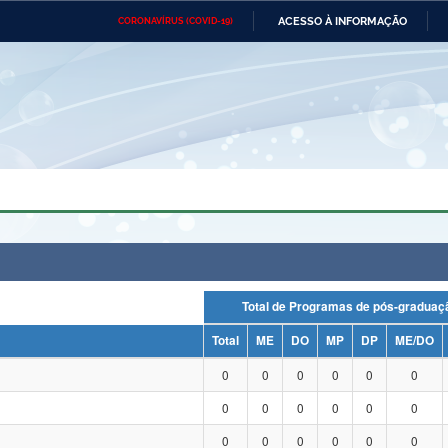
ACESSO À INFORMAÇÃO
CORONAVÍRUS (COVID-19)
Ministério da Defesa
Ministério das Relações
Mini
Exteriores
IR
PARA
O
CONTEÚDO
Ministério da Cidadania
Ministério da Saúde
Mini
Ministério do Desenvolvimento
Controladoria-Geral da União
Minis
Regional
e do
Advocacia-Geral da União
Banco Central do Brasil
Plana
Total de Programas de pós-grad
Total
ME
DO
MP
DP
ME/DO
0
0
0
0
0
0
0
0
0
0
0
0
0
0
0
0
0
0