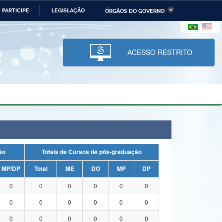
PARTICIPE
LEGISLAÇÃO
ÓRGÃOS DO GOVERNO
stério da Economia
Ministério da Infraestrutura
stério de Minas e Energia
Ministério da Ciência,
Tecnologia, Inovações e
ACESSO RESTRITO
Comunicações
tério da Mulher, da Família
Secretaria-Geral
s Direitos Humanos
lto
uação
Totais de Cursos de pós-graduação
MP/DP
Total
ME
DO
MP
DP
0
0
0
0
0
0
0
0
0
0
0
0
0
0
0
0
0
0