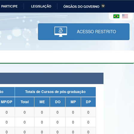
PARTICIPE
LEGISLAÇÃO
ÓRGÃOS DO GOVERNO
stério da Economia
Ministério da Infraestrutura
stério de Minas e Energia
Ministério da Ciência,
Tecnologia, Inovações e
ACESSO RESTRITO
Comunicações
tério da Mulher, da Família
Secretaria-Geral
s Direitos Humanos
lto
uação
Totais de Cursos de pós-graduação
MP/DP
Total
ME
DO
MP
DP
0
0
0
0
0
0
0
0
0
0
0
0
0
0
0
0
0
0