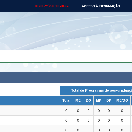
ACESSO À INFORMAÇÃO
CORONAVÍRUS (COVID-19)
Ministério da Defesa
Ministério das Relações
Mini
Exteriores
IR
PARA
O
CONTEÚDO
Ministério da Cidadania
Ministério da Saúde
Mini
Ministério do Desenvolvimento
Controladoria-Geral da União
Minis
Regional
e do
Advocacia-Geral da União
Banco Central do Brasil
Plana
Total de Programas de pós-grad
Total
ME
DO
MP
DP
ME/DO
0
0
0
0
0
0
0
0
0
0
0
0
0
0
0
0
0
0