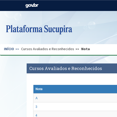
Casa Civil
Ministério da Justiça e
Segurança Pública
Ministério da Agricultura,
Ministério da Educação
Pecuária e Abastecimento
Ministério do Meio Ambiente
Ministério do Turismo
INÍCIO
Cursos Avaliados e Reconhecidos
Nota
Secretaria de Governo
Gabinete de Segurança
Institucional
Cursos Avaliados e Reconhecidos
Nota
A
3
4