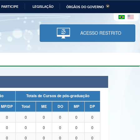
PARTICIPE
LEGISLAÇÃO
ÓRGÃOS DO GOVERNO
stério da Economia
Ministério da Infraestrutura
stério de Minas e Energia
Ministério da Ciência,
Tecnologia, Inovações e
ACESSO RESTRITO
Comunicações
tério da Mulher, da Família
Secretaria-Geral
s Direitos Humanos
lto
uação
Totais de Cursos de pós-graduação
MP/DP
Total
ME
DO
MP
DP
0
0
0
0
0
0
0
0
0
0
0
0
0
0
0
0
0
0