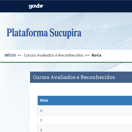
Casa Civil
Ministério da Justiça e
Segurança Pública
Ministério da Agricultura,
Ministério da Educação
Pecuária e Abastecimento
Ministério do Meio Ambiente
Ministério do Turismo
INÍCIO
Cursos Avaliados e Reconhecidos
Nota
Secretaria de Governo
Gabinete de Segurança
Institucional
Cursos Avaliados e Reconhecidos
Nota
A
3
4