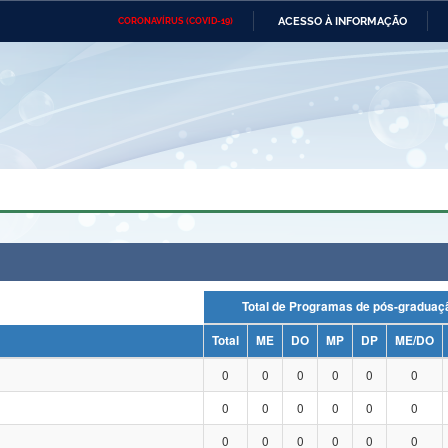
ACESSO À INFORMAÇÃO
CORONAVÍRUS (COVID-19)
Ministério da Defesa
Ministério das Relações
Mini
Exteriores
IR
PARA
O
CONTEÚDO
Ministério da Cidadania
Ministério da Saúde
Mini
Ministério do Desenvolvimento
Controladoria-Geral da União
Minis
Regional
e do
Advocacia-Geral da União
Banco Central do Brasil
Plana
Total de Programas de pós-grad
Total
ME
DO
MP
DP
ME/DO
0
0
0
0
0
0
0
0
0
0
0
0
0
0
0
0
0
0