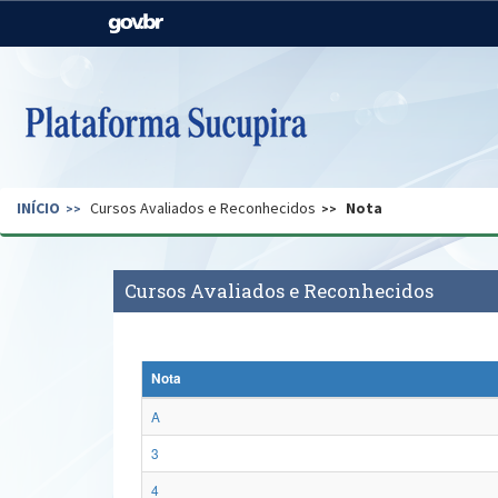
Casa Civil
Ministério da Justiça e
Segurança Pública
Ministério da Agricultura,
Ministério da Educação
Pecuária e Abastecimento
Ministério do Meio Ambiente
Ministério do Turismo
INÍCIO
Cursos Avaliados e Reconhecidos
Nota
Secretaria de Governo
Gabinete de Segurança
Institucional
Cursos Avaliados e Reconhecidos
Nota
A
3
4