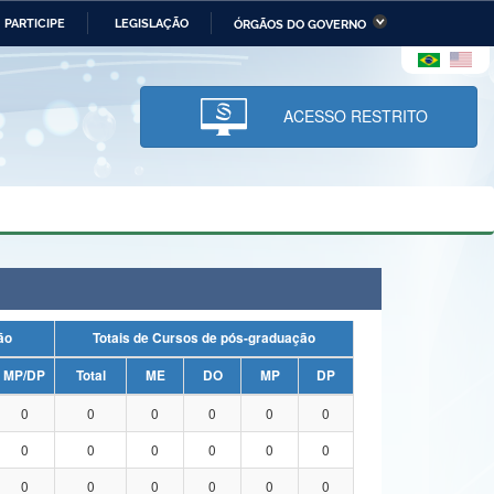
PARTICIPE
LEGISLAÇÃO
ÓRGÃOS DO GOVERNO
stério da Economia
Ministério da Infraestrutura
stério de Minas e Energia
Ministério da Ciência,
Tecnologia, Inovações e
ACESSO RESTRITO
Comunicações
tério da Mulher, da Família
Secretaria-Geral
s Direitos Humanos
lto
uação
Totais de Cursos de pós-graduação
MP/DP
Total
ME
DO
MP
DP
0
0
0
0
0
0
0
0
0
0
0
0
0
0
0
0
0
0