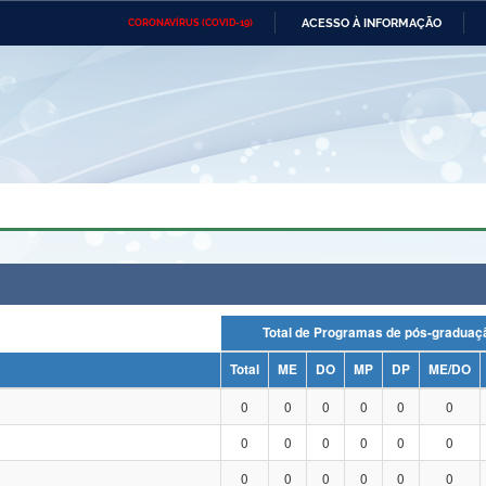
ACESSO À INFORMAÇÃO
CORONAVÍRUS (COVID-19)
Ministério da Defesa
Ministério das Relações
Mini
Exteriores
IR
PARA
O
CONTEÚDO
Ministério da Cidadania
Ministério da Saúde
Mini
Ministério do Desenvolvimento
Controladoria-Geral da União
Minis
Regional
e do
Advocacia-Geral da União
Banco Central do Brasil
Plana
Total de Programas de pós-grad
Total
ME
DO
MP
DP
ME/DO
0
0
0
0
0
0
0
0
0
0
0
0
0
0
0
0
0
0