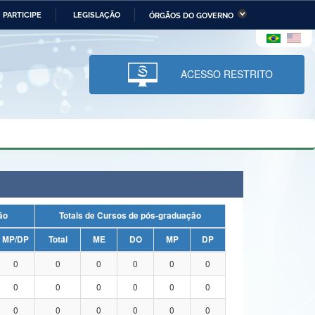
PARTICIPE
LEGISLAÇÃO
ÓRGÃOS DO GOVERNO
stério da Economia
Ministério da Infraestrutura
stério de Minas e Energia
Ministério da Ciência,
Tecnologia, Inovações e
ACESSO RESTRITO
Comunicações
tério da Mulher, da Família
Secretaria-Geral
s Direitos Humanos
lto
uação
Totais de Cursos de pós-graduação
MP/DP
Total
ME
DO
MP
DP
0
0
0
0
0
0
0
0
0
0
0
0
0
0
0
0
0
0