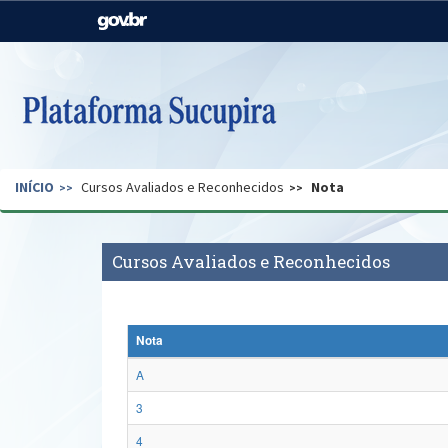
Casa Civil
Ministério da Justiça e
Segurança Pública
Ministério da Agricultura,
Ministério da Educação
Pecuária e Abastecimento
Ministério do Meio Ambiente
Ministério do Turismo
INÍCIO
Cursos Avaliados e Reconhecidos
Nota
Secretaria de Governo
Gabinete de Segurança
Institucional
Cursos Avaliados e Reconhecidos
Nota
A
3
4