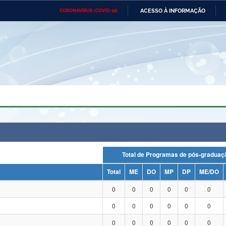
ACESSO À INFORMAÇÃO
CORONAVÍRUS (COVID-19)
Ministério da Defesa
Ministério das Relações
Mini
Exteriores
IR
PARA
O
CONTEÚDO
Ministério da Cidadania
Ministério da Saúde
Mini
Ministério do Desenvolvimento
Controladoria-Geral da União
Minis
Regional
e do
Advocacia-Geral da União
Banco Central do Brasil
Plana
Total de Programas de pós-grad
Total
ME
DO
MP
DP
ME/DO
0
0
0
0
0
0
0
0
0
0
0
0
0
0
0
0
0
0