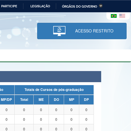
PARTICIPE
LEGISLAÇÃO
ÓRGÃOS DO GOVERNO
stério da Economia
Ministério da Infraestrutura
stério de Minas e Energia
Ministério da Ciência,
Tecnologia, Inovações e
ACESSO RESTRITO
Comunicações
tério da Mulher, da Família
Secretaria-Geral
s Direitos Humanos
lto
uação
Totais de Cursos de pós-graduação
MP/DP
Total
ME
DO
MP
DP
0
0
0
0
0
0
0
0
0
0
0
0
0
0
0
0
0
0