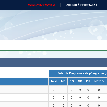
ACESSO À INFORMAÇÃO
CORONAVÍRUS (COVID-19)
Ministério da Defesa
Ministério das Relações
Mini
Exteriores
IR
PARA
O
CONTEÚDO
Ministério da Cidadania
Ministério da Saúde
Mini
Ministério do Desenvolvimento
Controladoria-Geral da União
Minis
Regional
e do
Advocacia-Geral da União
Banco Central do Brasil
Plana
Total de Programas de pós-grad
Total
ME
DO
MP
DP
ME/DO
0
0
0
0
0
0
0
0
0
0
0
0
0
0
0
0
0
0