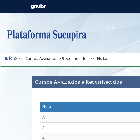
Casa Civil
Ministério da Justiça e
Segurança Pública
Ministério da Agricultura,
Ministério da Educação
Pecuária e Abastecimento
Ministério do Meio Ambiente
Ministério do Turismo
INÍCIO
Cursos Avaliados e Reconhecidos
Nota
Secretaria de Governo
Gabinete de Segurança
Institucional
Cursos Avaliados e Reconhecidos
Nota
A
3
4