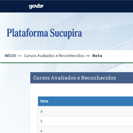
Casa Civil
Ministério da Justiça e
Segurança Pública
Ministério da Agricultura,
Ministério da Educação
Pecuária e Abastecimento
Ministério do Meio Ambiente
Ministério do Turismo
INÍCIO
Cursos Avaliados e Reconhecidos
Nota
Secretaria de Governo
Gabinete de Segurança
Institucional
Cursos Avaliados e Reconhecidos
Nota
A
3
4