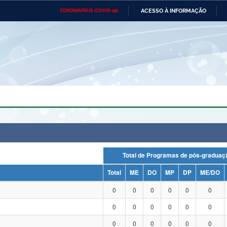
ACESSO À INFORMAÇÃO
CORONAVÍRUS (COVID-19)
Ministério da Defesa
Ministério das Relações
Mini
Exteriores
IR
PARA
O
CONTEÚDO
Ministério da Cidadania
Ministério da Saúde
Mini
Ministério do Desenvolvimento
Controladoria-Geral da União
Minis
Regional
e do
Advocacia-Geral da União
Banco Central do Brasil
Plana
Total de Programas de pós-grad
Total
ME
DO
MP
DP
ME/DO
0
0
0
0
0
0
0
0
0
0
0
0
0
0
0
0
0
0