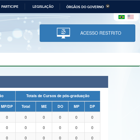
PARTICIPE
LEGISLAÇÃO
ÓRGÃOS DO GOVERNO
stério da Economia
Ministério da Infraestrutura
stério de Minas e Energia
Ministério da Ciência,
Tecnologia, Inovações e
ACESSO RESTRITO
Comunicações
tério da Mulher, da Família
Secretaria-Geral
s Direitos Humanos
lto
uação
Totais de Cursos de pós-graduação
MP/DP
Total
ME
DO
MP
DP
0
0
0
0
0
0
0
0
0
0
0
0
0
0
0
0
0
0