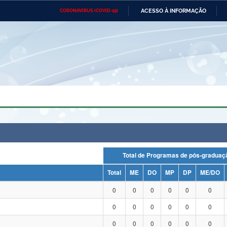
ACESSO À INFORMAÇÃO
CORONAVÍRUS (COVID-19)
Ministério da Defesa
Ministério das Relações
Mini
Exteriores
IR
PARA
O
CONTEÚDO
Ministério da Cidadania
Ministério da Saúde
Mini
Ministério do Desenvolvimento
Controladoria-Geral da União
Minis
Regional
e do
Advocacia-Geral da União
Banco Central do Brasil
Plana
Total de Programas de pós-grad
Total
ME
DO
MP
DP
ME/DO
0
0
0
0
0
0
0
0
0
0
0
0
0
0
0
0
0
0