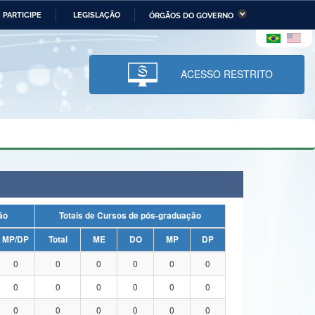
PARTICIPE
LEGISLAÇÃO
ÓRGÃOS DO GOVERNO
stério da Economia
Ministério da Infraestrutura
stério de Minas e Energia
Ministério da Ciência,
Tecnologia, Inovações e
ACESSO RESTRITO
Comunicações
tério da Mulher, da Família
Secretaria-Geral
s Direitos Humanos
lto
uação
Totais de Cursos de pós-graduação
MP/DP
Total
ME
DO
MP
DP
0
0
0
0
0
0
0
0
0
0
0
0
0
0
0
0
0
0