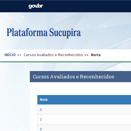
Casa Civil
Ministério da Justiça e
Segurança Pública
Ministério da Agricultura,
Ministério da Educação
Pecuária e Abastecimento
Ministério do Meio Ambiente
Ministério do Turismo
INÍCIO
Cursos Avaliados e Reconhecidos
Nota
Secretaria de Governo
Gabinete de Segurança
Institucional
Cursos Avaliados e Reconhecidos
Nota
A
3
4