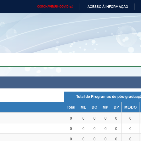
ACESSO À INFORMAÇÃO
CORONAVÍRUS (COVID-19)
Ministério da Defesa
Ministério das Relações
Mini
Exteriores
IR
PARA
O
CONTEÚDO
Ministério da Cidadania
Ministério da Saúde
Mini
Ministério do Desenvolvimento
Controladoria-Geral da União
Minis
Regional
e do
Advocacia-Geral da União
Banco Central do Brasil
Plana
Total de Programas de pós-grad
Total
ME
DO
MP
DP
ME/DO
0
0
0
0
0
0
0
0
0
0
0
0
0
0
0
0
0
0