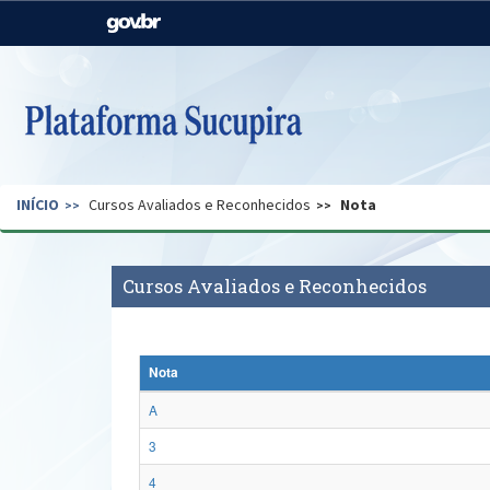
Casa Civil
Ministério da Justiça e
Segurança Pública
Ministério da Agricultura,
Ministério da Educação
Pecuária e Abastecimento
Ministério do Meio Ambiente
Ministério do Turismo
INÍCIO
Cursos Avaliados e Reconhecidos
Nota
Secretaria de Governo
Gabinete de Segurança
Institucional
Cursos Avaliados e Reconhecidos
Nota
A
3
4