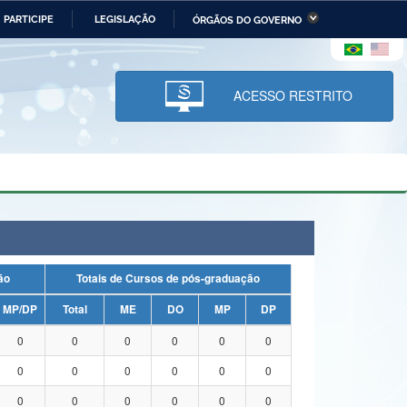
PARTICIPE
LEGISLAÇÃO
ÓRGÃOS DO GOVERNO
stério da Economia
Ministério da Infraestrutura
stério de Minas e Energia
Ministério da Ciência,
Tecnologia, Inovações e
ACESSO RESTRITO
Comunicações
tério da Mulher, da Família
Secretaria-Geral
s Direitos Humanos
lto
uação
Totais de Cursos de pós-graduação
MP/DP
Total
ME
DO
MP
DP
0
0
0
0
0
0
0
0
0
0
0
0
0
0
0
0
0
0