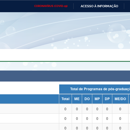
ACESSO À INFORMAÇÃO
CORONAVÍRUS (COVID-19)
Ministério da Defesa
Ministério das Relações
Mini
Exteriores
IR
PARA
O
CONTEÚDO
Ministério da Cidadania
Ministério da Saúde
Mini
Ministério do Desenvolvimento
Controladoria-Geral da União
Minis
Regional
e do
Advocacia-Geral da União
Banco Central do Brasil
Plana
Total de Programas de pós-grad
Total
ME
DO
MP
DP
ME/DO
0
0
0
0
0
0
0
0
0
0
0
0
0
0
0
0
0
0