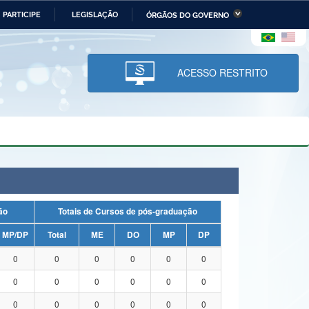
PARTICIPE
LEGISLAÇÃO
ÓRGÃOS DO GOVERNO
stério da Economia
Ministério da Infraestrutura
stério de Minas e Energia
Ministério da Ciência,
Tecnologia, Inovações e
ACESSO RESTRITO
Comunicações
tério da Mulher, da Família
Secretaria-Geral
s Direitos Humanos
lto
uação
Totais de Cursos de pós-graduação
MP/DP
Total
ME
DO
MP
DP
0
0
0
0
0
0
0
0
0
0
0
0
0
0
0
0
0
0