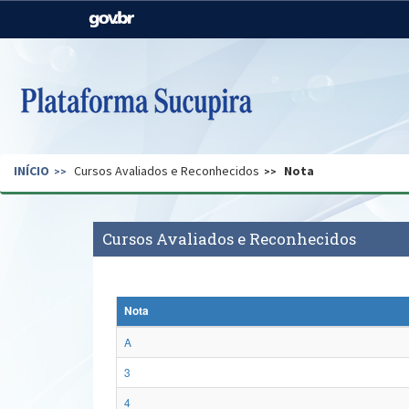
Casa Civil
Ministério da Justiça e
Segurança Pública
Ministério da Agricultura,
Ministério da Educação
Pecuária e Abastecimento
Ministério do Meio Ambiente
Ministério do Turismo
INÍCIO
Cursos Avaliados e Reconhecidos
Nota
Secretaria de Governo
Gabinete de Segurança
Institucional
Cursos Avaliados e Reconhecidos
Nota
A
3
4