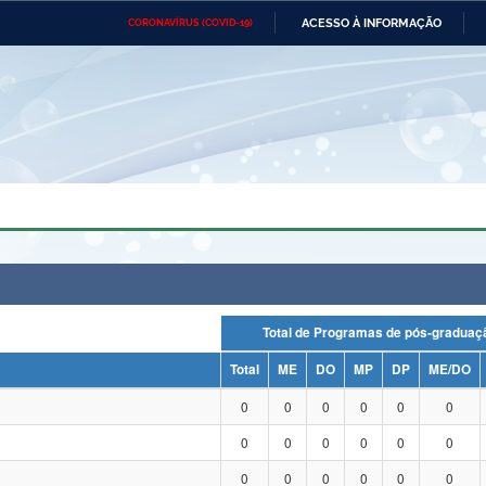
ACESSO À INFORMAÇÃO
CORONAVÍRUS (COVID-19)
Ministério da Defesa
Ministério das Relações
Mini
Exteriores
IR
PARA
O
CONTEÚDO
Ministério da Cidadania
Ministério da Saúde
Mini
Ministério do Desenvolvimento
Controladoria-Geral da União
Minis
Regional
e do
Advocacia-Geral da União
Banco Central do Brasil
Plana
Total de Programas de pós-grad
Total
ME
DO
MP
DP
ME/DO
0
0
0
0
0
0
0
0
0
0
0
0
0
0
0
0
0
0