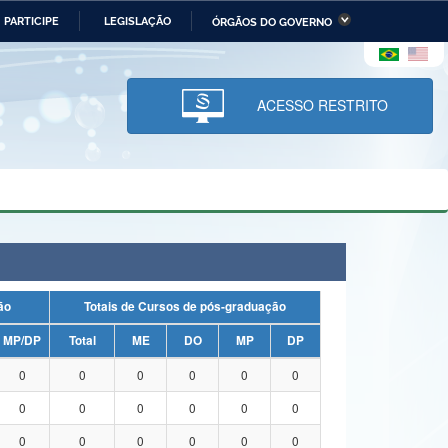
PARTICIPE
LEGISLAÇÃO
ÓRGÃOS DO GOVERNO
stério da Economia
Ministério da Infraestrutura
stério de Minas e Energia
Ministério da Ciência,
Tecnologia, Inovações e
ACESSO RESTRITO
Comunicações
tério da Mulher, da Família
Secretaria-Geral
s Direitos Humanos
lto
uação
Totais de Cursos de pós-graduação
MP/DP
Total
ME
DO
MP
DP
0
0
0
0
0
0
0
0
0
0
0
0
0
0
0
0
0
0