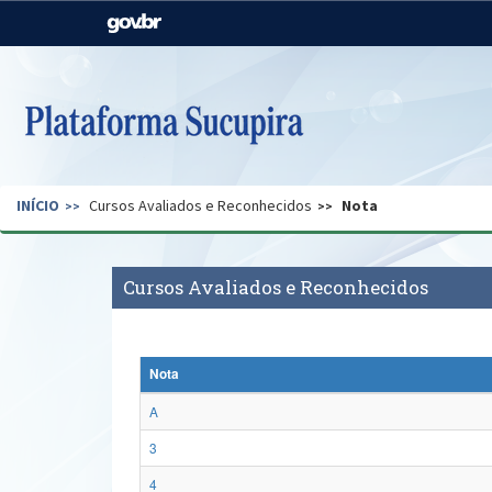
Casa Civil
Ministério da Justiça e
Segurança Pública
Ministério da Agricultura,
Ministério da Educação
Pecuária e Abastecimento
Ministério do Meio Ambiente
Ministério do Turismo
INÍCIO
Cursos Avaliados e Reconhecidos
Nota
Secretaria de Governo
Gabinete de Segurança
Institucional
Cursos Avaliados e Reconhecidos
Nota
A
3
4