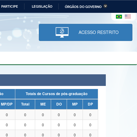
PARTICIPE
LEGISLAÇÃO
ÓRGÃOS DO GOVERNO
stério da Economia
Ministério da Infraestrutura
stério de Minas e Energia
Ministério da Ciência,
Tecnologia, Inovações e
ACESSO RESTRITO
Comunicações
tério da Mulher, da Família
Secretaria-Geral
s Direitos Humanos
lto
uação
Totais de Cursos de pós-graduação
MP/DP
Total
ME
DO
MP
DP
0
0
0
0
0
0
0
0
0
0
0
0
0
0
0
0
0
0