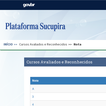
Casa Civil
Ministério da Justiça e
Segurança Pública
Ministério da Agricultura,
Ministério da Educação
Pecuária e Abastecimento
Ministério do Meio Ambiente
Ministério do Turismo
INÍCIO
Cursos Avaliados e Reconhecidos
Nota
Secretaria de Governo
Gabinete de Segurança
Institucional
Cursos Avaliados e Reconhecidos
Nota
A
3
4