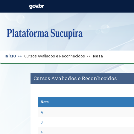
Casa Civil
Ministério da Justiça e
Segurança Pública
Ministério da Agricultura,
Ministério da Educação
Pecuária e Abastecimento
Ministério do Meio Ambiente
Ministério do Turismo
INÍCIO
Cursos Avaliados e Reconhecidos
Nota
Secretaria de Governo
Gabinete de Segurança
Institucional
Cursos Avaliados e Reconhecidos
Nota
A
3
4