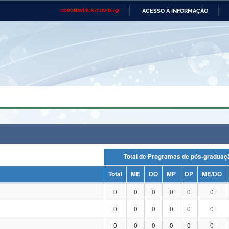
ACESSO À INFORMAÇÃO
CORONAVÍRUS (COVID-19)
Ministério da Defesa
Ministério das Relações
Mini
Exteriores
IR
PARA
O
CONTEÚDO
Ministério da Cidadania
Ministério da Saúde
Mini
Ministério do Desenvolvimento
Controladoria-Geral da União
Minis
Regional
e do
Advocacia-Geral da União
Banco Central do Brasil
Plana
Total de Programas de pós-grad
Total
ME
DO
MP
DP
ME/DO
0
0
0
0
0
0
0
0
0
0
0
0
0
0
0
0
0
0