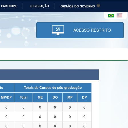
PARTICIPE
LEGISLAÇÃO
ÓRGÃOS DO GOVERNO
stério da Economia
Ministério da Infraestrutura
stério de Minas e Energia
Ministério da Ciência,
Tecnologia, Inovações e
ACESSO RESTRITO
Comunicações
tério da Mulher, da Família
Secretaria-Geral
s Direitos Humanos
lto
uação
Totais de Cursos de pós-graduação
MP/DP
Total
ME
DO
MP
DP
0
0
0
0
0
0
0
0
0
0
0
0
0
0
0
0
0
0