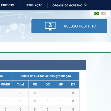
PARTICIPE
LEGISLAÇÃO
ÓRGÃOS DO GOVERNO
stério da Economia
Ministério da Infraestrutura
stério de Minas e Energia
Ministério da Ciência,
Tecnologia, Inovações e
ACESSO RESTRITO
Comunicações
tério da Mulher, da Família
Secretaria-Geral
s Direitos Humanos
lto
uação
Totais de Cursos de pós-graduação
MP/DP
Total
ME
DO
MP
DP
0
0
0
0
0
0
0
0
0
0
0
0
0
0
0
0
0
0