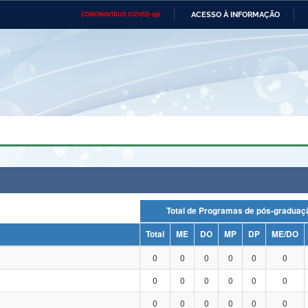
ACESSO À INFORMAÇÃO
CORONAVÍRUS (COVID-19)
Ministério da Defesa
Ministério das Relações
Mini
Exteriores
IR
PARA
O
CONTEÚDO
Ministério da Cidadania
Ministério da Saúde
Mini
Ministério do Desenvolvimento
Controladoria-Geral da União
Minis
Regional
e do
Advocacia-Geral da União
Banco Central do Brasil
Plana
Total de Programas de pós-grad
Total
ME
DO
MP
DP
ME/DO
0
0
0
0
0
0
0
0
0
0
0
0
0
0
0
0
0
0