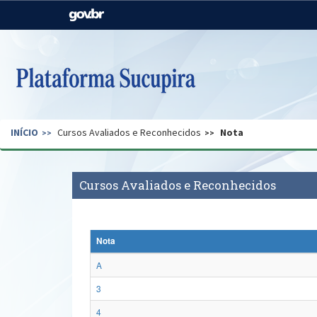
Casa Civil
Ministério da Justiça e
Segurança Pública
Ministério da Agricultura,
Ministério da Educação
Pecuária e Abastecimento
Ministério do Meio Ambiente
Ministério do Turismo
INÍCIO
Cursos Avaliados e Reconhecidos
Nota
Secretaria de Governo
Gabinete de Segurança
Institucional
Cursos Avaliados e Reconhecidos
Nota
A
3
4