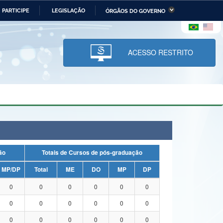
PARTICIPE
LEGISLAÇÃO
ÓRGÃOS DO GOVERNO
stério da Economia
Ministério da Infraestrutura
stério de Minas e Energia
Ministério da Ciência,
Tecnologia, Inovações e
ACESSO RESTRITO
Comunicações
tério da Mulher, da Família
Secretaria-Geral
s Direitos Humanos
lto
uação
Totais de Cursos de pós-graduação
MP/DP
Total
ME
DO
MP
DP
0
0
0
0
0
0
0
0
0
0
0
0
0
0
0
0
0
0