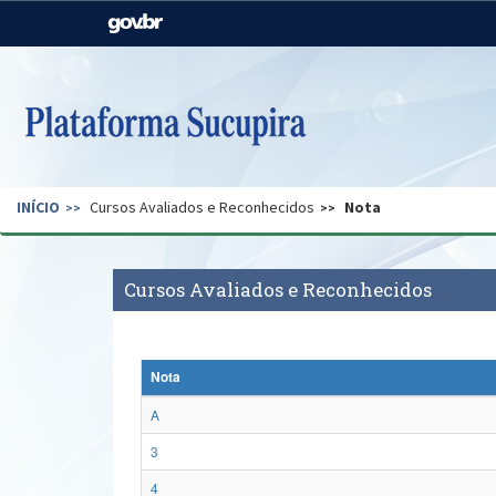
Casa Civil
Ministério da Justiça e
Segurança Pública
Ministério da Agricultura,
Ministério da Educação
Pecuária e Abastecimento
Ministério do Meio Ambiente
Ministério do Turismo
INÍCIO
Cursos Avaliados e Reconhecidos
Nota
Secretaria de Governo
Gabinete de Segurança
Institucional
Cursos Avaliados e Reconhecidos
Nota
A
3
4