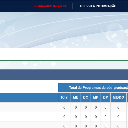
ACESSO À INFORMAÇÃO
CORONAVÍRUS (COVID-19)
Ministério da Defesa
Ministério das Relações
Mini
Exteriores
IR
PARA
O
CONTEÚDO
Ministério da Cidadania
Ministério da Saúde
Mini
Ministério do Desenvolvimento
Controladoria-Geral da União
Minis
Regional
e do
Advocacia-Geral da União
Banco Central do Brasil
Plana
Total de Programas de pós-grad
Total
ME
DO
MP
DP
ME/DO
0
0
0
0
0
0
0
0
0
0
0
0
0
0
0
0
0
0