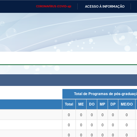
ACESSO À INFORMAÇÃO
CORONAVÍRUS (COVID-19)
Ministério da Defesa
Ministério das Relações
Mini
Exteriores
IR
PARA
O
CONTEÚDO
Ministério da Cidadania
Ministério da Saúde
Mini
Ministério do Desenvolvimento
Controladoria-Geral da União
Minis
Regional
e do
Advocacia-Geral da União
Banco Central do Brasil
Plana
Total de Programas de pós-grad
Total
ME
DO
MP
DP
ME/DO
0
0
0
0
0
0
0
0
0
0
0
0
0
0
0
0
0
0