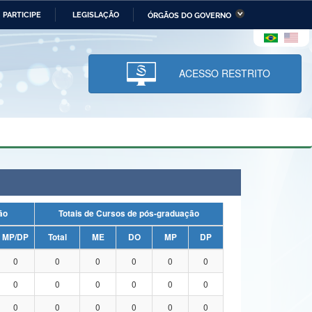
PARTICIPE
LEGISLAÇÃO
ÓRGÃOS DO GOVERNO
stério da Economia
Ministério da Infraestrutura
stério de Minas e Energia
Ministério da Ciência,
Tecnologia, Inovações e
ACESSO RESTRITO
Comunicações
tério da Mulher, da Família
Secretaria-Geral
s Direitos Humanos
lto
uação
Totais de Cursos de pós-graduação
MP/DP
Total
ME
DO
MP
DP
0
0
0
0
0
0
0
0
0
0
0
0
0
0
0
0
0
0