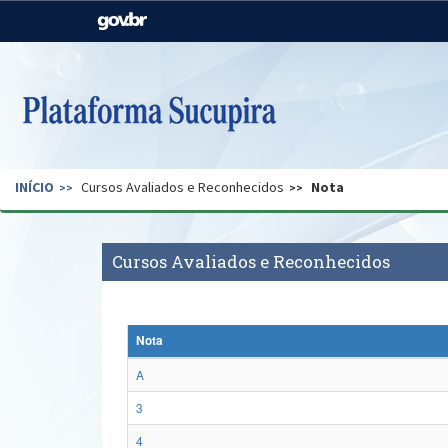
Casa Civil
Ministério da Justiça e
Segurança Pública
Ministério da Agricultura,
Ministério da Educação
Pecuária e Abastecimento
Ministério do Meio Ambiente
Ministério do Turismo
INÍCIO
Cursos Avaliados e Reconhecidos
Nota
Secretaria de Governo
Gabinete de Segurança
Institucional
Cursos Avaliados e Reconhecidos
Nota
A
3
4