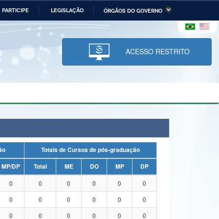
PARTICIPE
LEGISLAÇÃO
ÓRGÃOS DO GOVERNO
stério da Economia
Ministério da Infraestrutura
stério de Minas e Energia
Ministério da Ciência,
Tecnologia, Inovações e
ACESSO RESTRITO
Comunicações
tério da Mulher, da Família
Secretaria-Geral
s Direitos Humanos
lto
uação
Totais de Cursos de pós-graduação
MP/DP
Total
ME
DO
MP
DP
0
0
0
0
0
0
0
0
0
0
0
0
0
0
0
0
0
0