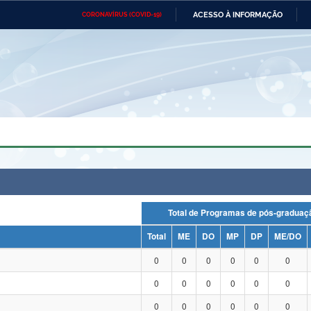
ACESSO À INFORMAÇÃO
CORONAVÍRUS (COVID-19)
Ministério da Defesa
Ministério das Relações
Mini
Exteriores
IR
PARA
O
CONTEÚDO
Ministério da Cidadania
Ministério da Saúde
Mini
Ministério do Desenvolvimento
Controladoria-Geral da União
Minis
Regional
e do
Advocacia-Geral da União
Banco Central do Brasil
Plana
Total de Programas de pós-grad
Total
ME
DO
MP
DP
ME/DO
0
0
0
0
0
0
0
0
0
0
0
0
0
0
0
0
0
0