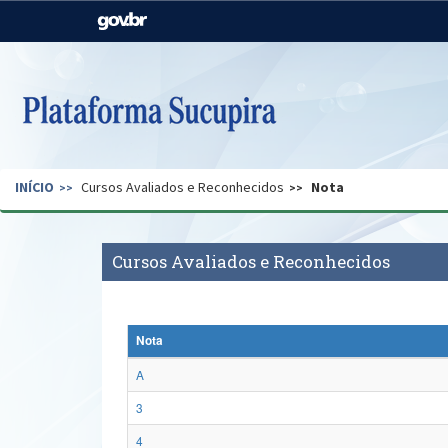
Casa Civil
Ministério da Justiça e
Segurança Pública
Ministério da Agricultura,
Ministério da Educação
Pecuária e Abastecimento
Ministério do Meio Ambiente
Ministério do Turismo
INÍCIO
Cursos Avaliados e Reconhecidos
Nota
Secretaria de Governo
Gabinete de Segurança
Institucional
Cursos Avaliados e Reconhecidos
Nota
A
3
4