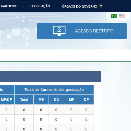
PARTICIPE
LEGISLAÇÃO
ÓRGÃOS DO GOVERNO
stério da Economia
Ministério da Infraestrutura
stério de Minas e Energia
Ministério da Ciência,
Tecnologia, Inovações e
ACESSO RESTRITO
Comunicações
tério da Mulher, da Família
Secretaria-Geral
s Direitos Humanos
lto
uação
Totais de Cursos de pós-graduação
MP/DP
Total
ME
DO
MP
DP
0
0
0
0
0
0
0
0
0
0
0
0
0
0
0
0
0
0