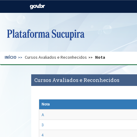
Casa Civil
Ministério da Justiça e
Segurança Pública
Ministério da Agricultura,
Ministério da Educação
Pecuária e Abastecimento
Ministério do Meio Ambiente
Ministério do Turismo
INÍCIO
Cursos Avaliados e Reconhecidos
Nota
Secretaria de Governo
Gabinete de Segurança
Institucional
Cursos Avaliados e Reconhecidos
Nota
A
3
4