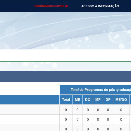
ACESSO À INFORMAÇÃO
CORONAVÍRUS (COVID-19)
Ministério da Defesa
Ministério das Relações
Mini
Exteriores
IR
PARA
O
CONTEÚDO
Ministério da Cidadania
Ministério da Saúde
Mini
Ministério do Desenvolvimento
Controladoria-Geral da União
Minis
Regional
e do
Advocacia-Geral da União
Banco Central do Brasil
Plana
Total de Programas de pós-grad
Total
ME
DO
MP
DP
ME/DO
0
0
0
0
0
0
0
0
0
0
0
0
0
0
0
0
0
0