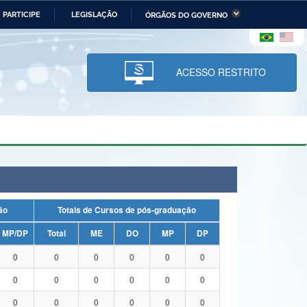
PARTICIPE
LEGISLAÇÃO
ÓRGÃOS DO GOVERNO
stério da Economia
Ministério da Infraestrutura
stério de Minas e Energia
Ministério da Ciência,
Tecnologia, Inovações e
ACESSO RESTRITO
Comunicações
tério da Mulher, da Família
Secretaria-Geral
s Direitos Humanos
lto
uação
Totais de Cursos de pós-graduação
MP/DP
Total
ME
DO
MP
DP
0
0
0
0
0
0
0
0
0
0
0
0
0
0
0
0
0
0