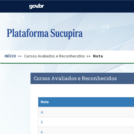
Casa Civil
Ministério da Justiça e
Segurança Pública
Ministério da Agricultura,
Ministério da Educação
Pecuária e Abastecimento
Ministério do Meio Ambiente
Ministério do Turismo
INÍCIO
Cursos Avaliados e Reconhecidos
Nota
Secretaria de Governo
Gabinete de Segurança
Institucional
Cursos Avaliados e Reconhecidos
Nota
A
3
4