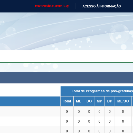
ACESSO À INFORMAÇÃO
CORONAVÍRUS (COVID-19)
Ministério da Defesa
Ministério das Relações
Mini
Exteriores
IR
PARA
O
CONTEÚDO
Ministério da Cidadania
Ministério da Saúde
Mini
Ministério do Desenvolvimento
Controladoria-Geral da União
Minis
Regional
e do
Advocacia-Geral da União
Banco Central do Brasil
Plana
Total de Programas de pós-grad
Total
ME
DO
MP
DP
ME/DO
0
0
0
0
0
0
0
0
0
0
0
0
0
0
0
0
0
0