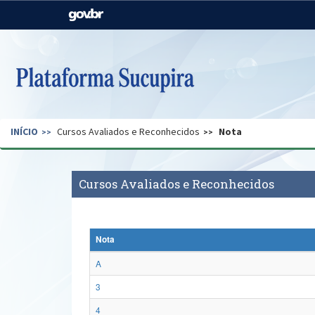
Casa Civil
Ministério da Justiça e
Segurança Pública
Ministério da Agricultura,
Ministério da Educação
Pecuária e Abastecimento
Ministério do Meio Ambiente
Ministério do Turismo
INÍCIO
Cursos Avaliados e Reconhecidos
Nota
Secretaria de Governo
Gabinete de Segurança
Institucional
Cursos Avaliados e Reconhecidos
Nota
A
3
4