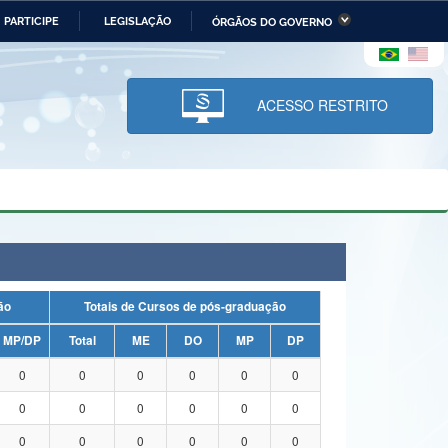
PARTICIPE
LEGISLAÇÃO
ÓRGÃOS DO GOVERNO
stério da Economia
Ministério da Infraestrutura
stério de Minas e Energia
Ministério da Ciência,
Tecnologia, Inovações e
ACESSO RESTRITO
Comunicações
tério da Mulher, da Família
Secretaria-Geral
s Direitos Humanos
lto
uação
Totais de Cursos de pós-graduação
MP/DP
Total
ME
DO
MP
DP
0
0
0
0
0
0
0
0
0
0
0
0
0
0
0
0
0
0