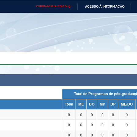
ACESSO À INFORMAÇÃO
CORONAVÍRUS (COVID-19)
Ministério da Defesa
Ministério das Relações
Mini
Exteriores
IR
PARA
O
CONTEÚDO
Ministério da Cidadania
Ministério da Saúde
Mini
Ministério do Desenvolvimento
Controladoria-Geral da União
Minis
Regional
e do
Advocacia-Geral da União
Banco Central do Brasil
Plana
Total de Programas de pós-grad
Total
ME
DO
MP
DP
ME/DO
0
0
0
0
0
0
0
0
0
0
0
0
0
0
0
0
0
0