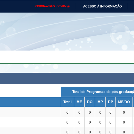
ACESSO À INFORMAÇÃO
CORONAVÍRUS (COVID-19)
Ministério da Defesa
Ministério das Relações
Mini
Exteriores
IR
PARA
O
CONTEÚDO
Ministério da Cidadania
Ministério da Saúde
Mini
Ministério do Desenvolvimento
Controladoria-Geral da União
Minis
Regional
e do
Advocacia-Geral da União
Banco Central do Brasil
Plana
Total de Programas de pós-grad
Total
ME
DO
MP
DP
ME/DO
0
0
0
0
0
0
0
0
0
0
0
0
0
0
0
0
0
0