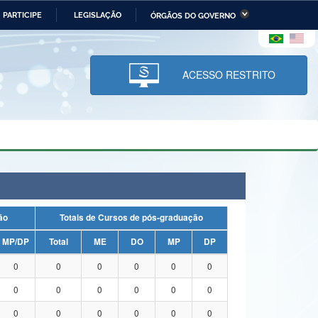
PARTICIPE
LEGISLAÇÃO
ÓRGÃOS DO GOVERNO
stério da Economia
Ministério da Infraestrutura
stério de Minas e Energia
Ministério da Ciência,
Tecnologia, Inovações e
ACESSO RESTRITO
Comunicações
tério da Mulher, da Família
Secretaria-Geral
s Direitos Humanos
lto
uação
Totais de Cursos de pós-graduação
MP/DP
Total
ME
DO
MP
DP
0
0
0
0
0
0
0
0
0
0
0
0
0
0
0
0
0
0