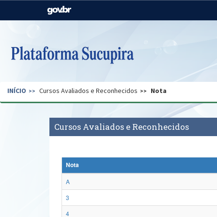
Casa Civil
Ministério da Justiça e
Segurança Pública
Ministério da Agricultura,
Ministério da Educação
Pecuária e Abastecimento
Ministério do Meio Ambiente
Ministério do Turismo
INÍCIO
Cursos Avaliados e Reconhecidos
Nota
Secretaria de Governo
Gabinete de Segurança
Institucional
Cursos Avaliados e Reconhecidos
Nota
A
3
4