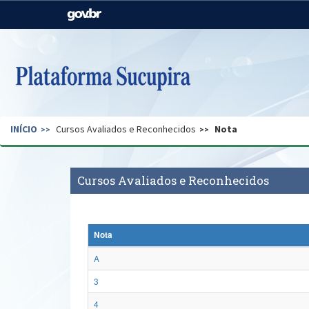
Casa Civil
Ministério da Justiça e
Segurança Pública
Ministério da Agricultura,
Ministério da Educação
Pecuária e Abastecimento
Ministério do Meio Ambiente
Ministério do Turismo
INÍCIO
Cursos Avaliados e Reconhecidos
Nota
Secretaria de Governo
Gabinete de Segurança
Institucional
Cursos Avaliados e Reconhecidos
Nota
A
3
4