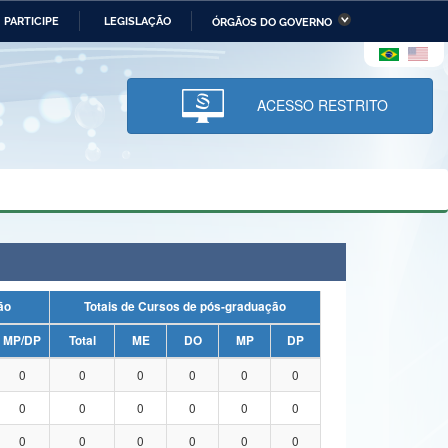
PARTICIPE
LEGISLAÇÃO
ÓRGÃOS DO GOVERNO
stério da Economia
Ministério da Infraestrutura
stério de Minas e Energia
Ministério da Ciência,
Tecnologia, Inovações e
ACESSO RESTRITO
Comunicações
tério da Mulher, da Família
Secretaria-Geral
s Direitos Humanos
lto
uação
Totais de Cursos de pós-graduação
MP/DP
Total
ME
DO
MP
DP
0
0
0
0
0
0
0
0
0
0
0
0
0
0
0
0
0
0