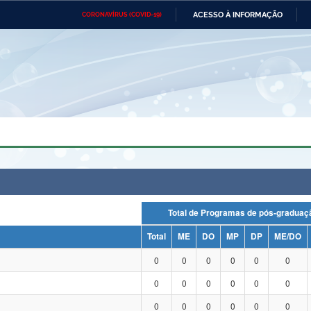
ACESSO À INFORMAÇÃO
CORONAVÍRUS (COVID-19)
Ministério da Defesa
Ministério das Relações
Mini
Exteriores
IR
PARA
O
CONTEÚDO
Ministério da Cidadania
Ministério da Saúde
Mini
Ministério do Desenvolvimento
Controladoria-Geral da União
Minis
Regional
e do
Advocacia-Geral da União
Banco Central do Brasil
Plana
Total de Programas de pós-grad
Total
ME
DO
MP
DP
ME/DO
0
0
0
0
0
0
0
0
0
0
0
0
0
0
0
0
0
0