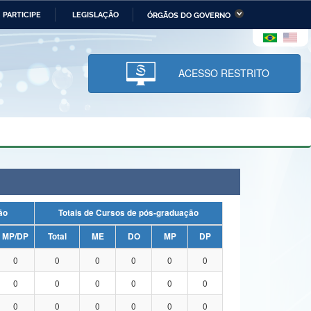
PARTICIPE
LEGISLAÇÃO
ÓRGÃOS DO GOVERNO
stério da Economia
Ministério da Infraestrutura
stério de Minas e Energia
Ministério da Ciência,
Tecnologia, Inovações e
ACESSO RESTRITO
Comunicações
tério da Mulher, da Família
Secretaria-Geral
s Direitos Humanos
lto
uação
Totais de Cursos de pós-graduação
MP/DP
Total
ME
DO
MP
DP
0
0
0
0
0
0
0
0
0
0
0
0
0
0
0
0
0
0