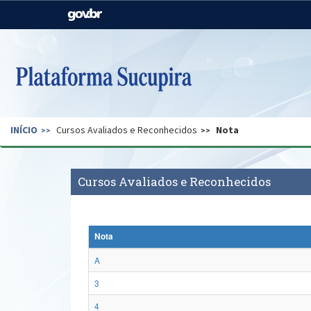
Casa Civil
Ministério da Justiça e
Segurança Pública
Ministério da Agricultura,
Ministério da Educação
Pecuária e Abastecimento
Ministério do Meio Ambiente
Ministério do Turismo
INÍCIO
Cursos Avaliados e Reconhecidos
Nota
Secretaria de Governo
Gabinete de Segurança
Institucional
Cursos Avaliados e Reconhecidos
Nota
A
3
4