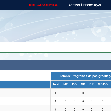
ACESSO À INFORMAÇÃO
CORONAVÍRUS (COVID-19)
Ministério da Defesa
Ministério das Relações
Mini
Exteriores
IR
PARA
O
CONTEÚDO
Ministério da Cidadania
Ministério da Saúde
Mini
Ministério do Desenvolvimento
Controladoria-Geral da União
Minis
Regional
e do
Advocacia-Geral da União
Banco Central do Brasil
Plana
Total de Programas de pós-grad
Total
ME
DO
MP
DP
ME/DO
0
0
0
0
0
0
0
0
0
0
0
0
0
0
0
0
0
0