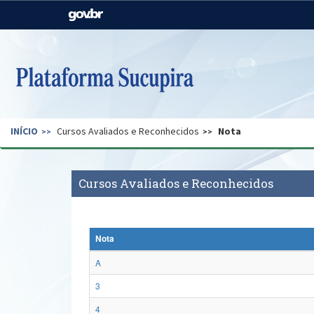
Casa Civil
Ministério da Justiça e
Segurança Pública
Ministério da Agricultura,
Ministério da Educação
Pecuária e Abastecimento
Ministério do Meio Ambiente
Ministério do Turismo
INÍCIO
Cursos Avaliados e Reconhecidos
Nota
Secretaria de Governo
Gabinete de Segurança
Institucional
Cursos Avaliados e Reconhecidos
Nota
A
3
4