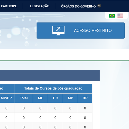
PARTICIPE
LEGISLAÇÃO
ÓRGÃOS DO GOVERNO
stério da Economia
Ministério da Infraestrutura
stério de Minas e Energia
Ministério da Ciência,
Tecnologia, Inovações e
ACESSO RESTRITO
Comunicações
tério da Mulher, da Família
Secretaria-Geral
s Direitos Humanos
lto
uação
Totais de Cursos de pós-graduação
MP/DP
Total
ME
DO
MP
DP
0
0
0
0
0
0
0
0
0
0
0
0
0
0
0
0
0
0