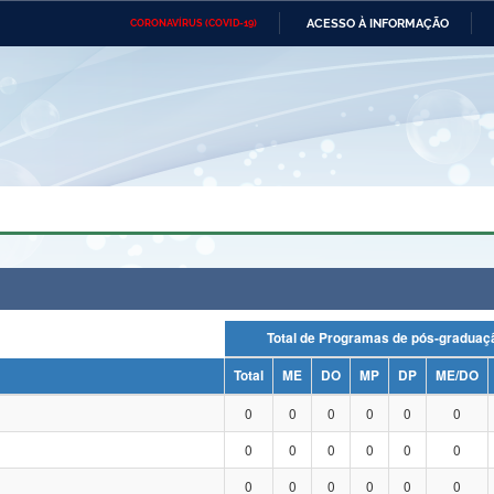
ACESSO À INFORMAÇÃO
CORONAVÍRUS (COVID-19)
Ministério da Defesa
Ministério das Relações
Mini
Exteriores
IR
PARA
O
CONTEÚDO
Ministério da Cidadania
Ministério da Saúde
Mini
Ministério do Desenvolvimento
Controladoria-Geral da União
Minis
Regional
e do
Advocacia-Geral da União
Banco Central do Brasil
Plana
Total de Programas de pós-grad
Total
ME
DO
MP
DP
ME/DO
0
0
0
0
0
0
0
0
0
0
0
0
0
0
0
0
0
0