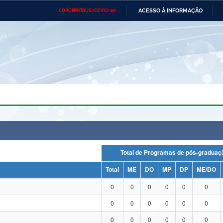
ACESSO À INFORMAÇÃO
CORONAVÍRUS (COVID-19)
Ministério da Defesa
Ministério das Relações
Mini
Exteriores
IR
PARA
O
CONTEÚDO
Ministério da Cidadania
Ministério da Saúde
Mini
Ministério do Desenvolvimento
Controladoria-Geral da União
Minis
Regional
e do
Advocacia-Geral da União
Banco Central do Brasil
Plana
Total de Programas de pós-grad
Total
ME
DO
MP
DP
ME/DO
0
0
0
0
0
0
0
0
0
0
0
0
0
0
0
0
0
0