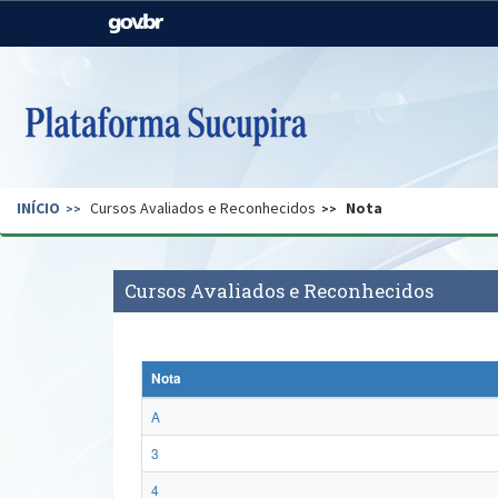
Casa Civil
Ministério da Justiça e
Segurança Pública
Ministério da Agricultura,
Ministério da Educação
Pecuária e Abastecimento
Ministério do Meio Ambiente
Ministério do Turismo
INÍCIO
Cursos Avaliados e Reconhecidos
Nota
Secretaria de Governo
Gabinete de Segurança
Institucional
Cursos Avaliados e Reconhecidos
Nota
A
3
4