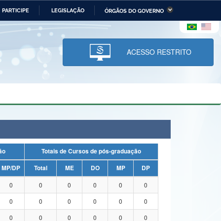
PARTICIPE
LEGISLAÇÃO
ÓRGÃOS DO GOVERNO
stério da Economia
Ministério da Infraestrutura
stério de Minas e Energia
Ministério da Ciência,
Tecnologia, Inovações e
ACESSO RESTRITO
Comunicações
tério da Mulher, da Família
Secretaria-Geral
s Direitos Humanos
lto
uação
Totais de Cursos de pós-graduação
MP/DP
Total
ME
DO
MP
DP
0
0
0
0
0
0
0
0
0
0
0
0
0
0
0
0
0
0