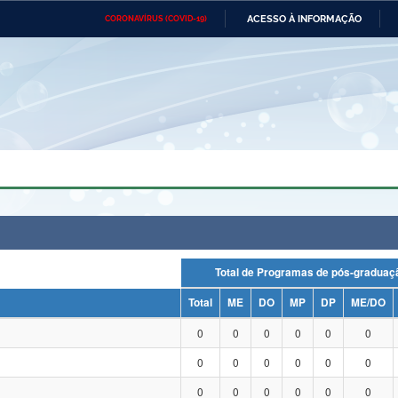
ACESSO À INFORMAÇÃO
CORONAVÍRUS (COVID-19)
Ministério da Defesa
Ministério das Relações
Mini
Exteriores
IR
PARA
O
CONTEÚDO
Ministério da Cidadania
Ministério da Saúde
Mini
Ministério do Desenvolvimento
Controladoria-Geral da União
Minis
Regional
e do
Advocacia-Geral da União
Banco Central do Brasil
Plana
Total de Programas de pós-grad
Total
ME
DO
MP
DP
ME/DO
0
0
0
0
0
0
0
0
0
0
0
0
0
0
0
0
0
0