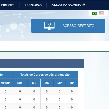
PARTICIPE
LEGISLAÇÃO
ÓRGÃOS DO GOVERNO
stério da Economia
Ministério da Infraestrutura
stério de Minas e Energia
Ministério da Ciência,
Tecnologia, Inovações e
ACESSO RESTRITO
Comunicações
tério da Mulher, da Família
Secretaria-Geral
s Direitos Humanos
lto
uação
Totais de Cursos de pós-graduação
MP/DP
Total
ME
DO
MP
DP
0
0
0
0
0
0
0
0
0
0
0
0
0
0
0
0
0
0