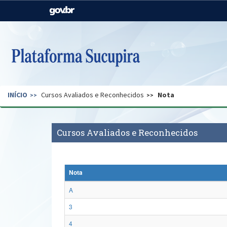
Casa Civil
Ministério da Justiça e
Segurança Pública
Ministério da Agricultura,
Ministério da Educação
Pecuária e Abastecimento
Ministério do Meio Ambiente
Ministério do Turismo
INÍCIO
Cursos Avaliados e Reconhecidos
Nota
Secretaria de Governo
Gabinete de Segurança
Institucional
Cursos Avaliados e Reconhecidos
Nota
A
3
4