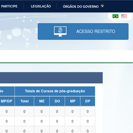
PARTICIPE
LEGISLAÇÃO
ÓRGÃOS DO GOVERNO
stério da Economia
Ministério da Infraestrutura
stério de Minas e Energia
Ministério da Ciência,
Tecnologia, Inovações e
ACESSO RESTRITO
Comunicações
tério da Mulher, da Família
Secretaria-Geral
s Direitos Humanos
lto
uação
Totais de Cursos de pós-graduação
MP/DP
Total
ME
DO
MP
DP
0
0
0
0
0
0
0
0
0
0
0
0
0
0
0
0
0
0