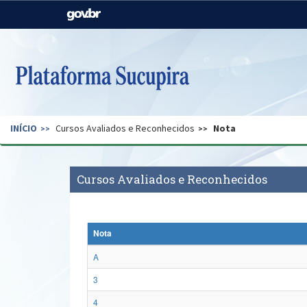
Casa Civil
Ministério da Justiça e
Segurança Pública
Ministério da Agricultura,
Ministério da Educação
Pecuária e Abastecimento
Ministério do Meio Ambiente
Ministério do Turismo
INÍCIO
Cursos Avaliados e Reconhecidos
Nota
Secretaria de Governo
Gabinete de Segurança
Institucional
Cursos Avaliados e Reconhecidos
Nota
A
3
4