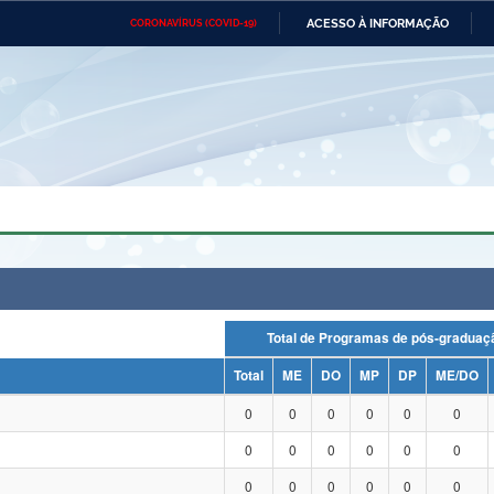
ACESSO À INFORMAÇÃO
CORONAVÍRUS (COVID-19)
Ministério da Defesa
Ministério das Relações
Mini
Exteriores
IR
PARA
O
CONTEÚDO
Ministério da Cidadania
Ministério da Saúde
Mini
Ministério do Desenvolvimento
Controladoria-Geral da União
Minis
Regional
e do
Advocacia-Geral da União
Banco Central do Brasil
Plana
Total de Programas de pós-grad
Total
ME
DO
MP
DP
ME/DO
0
0
0
0
0
0
0
0
0
0
0
0
0
0
0
0
0
0