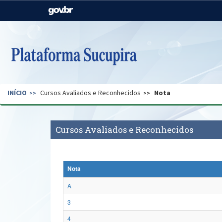
Casa Civil
Ministério da Justiça e
Segurança Pública
Ministério da Agricultura,
Ministério da Educação
Pecuária e Abastecimento
Ministério do Meio Ambiente
Ministério do Turismo
INÍCIO
Cursos Avaliados e Reconhecidos
Nota
Secretaria de Governo
Gabinete de Segurança
Institucional
Cursos Avaliados e Reconhecidos
Nota
A
3
4