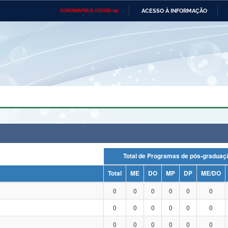
ACESSO À INFORMAÇÃO
CORONAVÍRUS (COVID-19)
Ministério da Defesa
Ministério das Relações
Mini
Exteriores
IR
PARA
O
CONTEÚDO
Ministério da Cidadania
Ministério da Saúde
Mini
Ministério do Desenvolvimento
Controladoria-Geral da União
Minis
Regional
e do
Advocacia-Geral da União
Banco Central do Brasil
Plana
Total de Programas de pós-grad
Total
ME
DO
MP
DP
ME/DO
0
0
0
0
0
0
0
0
0
0
0
0
0
0
0
0
0
0