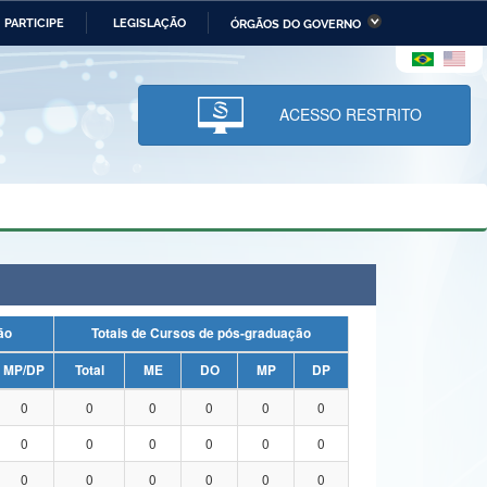
PARTICIPE
LEGISLAÇÃO
ÓRGÃOS DO GOVERNO
stério da Economia
Ministério da Infraestrutura
stério de Minas e Energia
Ministério da Ciência,
Tecnologia, Inovações e
ACESSO RESTRITO
Comunicações
tério da Mulher, da Família
Secretaria-Geral
s Direitos Humanos
lto
uação
Totais de Cursos de pós-graduação
MP/DP
Total
ME
DO
MP
DP
0
0
0
0
0
0
0
0
0
0
0
0
0
0
0
0
0
0