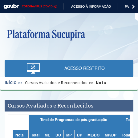
ACESSO À INFORMAÇÃO
PARTICI
CORONAVÍRUS (COVID-19)
Casa Civil
IR
PARA
O
Ministério da Justiça e Segurança Pública
CONTEÚDO
Ministério da Defesa
Ministério das Relações Exteriores
Ministério da Economia
ACESSO RESTRITO
Ministério da Infraestrutura
INÍCIO
Cursos Avaliados e Reconhecidos
Nota
Ministério da Agricultura, Pecuária e Abastecimento
Ministério da Educação
Cursos Avaliados e Reconhecidos
Ministério da Cidadania
Total de Programas de pós-graduação
Totais
Ministério da Saúde
Ministério de Minas e Energia
Nota
Total
ME
DO
MP
DP
ME/DO
MP/DP
Total
M