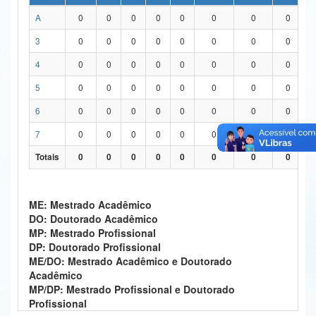
A
0
0
0
0
0
0
0
0
Ministério da Ciência, Tecnologia, Inovações e Comunicações
3
0
0
0
0
0
0
0
0
Ministério do Meio Ambiente
4
0
0
0
0
0
0
0
0
Ministério do Turismo
5
0
0
0
0
0
0
0
0
Ministério do Desenvolvimento Regional
6
0
0
0
0
0
0
0
0
Controladoria-Geral da União
7
0
0
0
0
0
0
0
0
Totais
0
0
0
0
0
0
0
0
Ministério da Mulher, da Família e dos Direitos Humanos
Secretaria-Geral
ME: Mestrado Acadêmico
Secretaria de Governo
DO: Doutorado Acadêmico
MP: Mestrado Profissional
Gabinete de Segurança Institucional
DP: Doutorado Profissional
ME/DO: Mestrado Acadêmico e Doutorado
Advocacia-Geral da União
Acadêmico
MP/DP: Mestrado Profissional e Doutorado
Banco Central do Brasil
Profissional