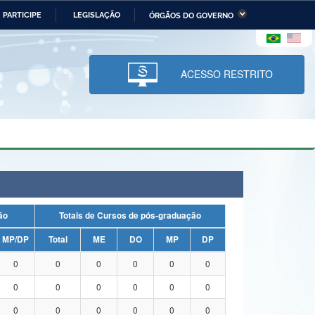
PARTICIPE
LEGISLAÇÃO
ÓRGÃOS DO GOVERNO
stério da Economia
Ministério da Infraestrutura
stério de Minas e Energia
Ministério da Ciência,
Tecnologia, Inovações e
ACESSO RESTRITO
Comunicações
tério da Mulher, da Família
Secretaria-Geral
s Direitos Humanos
lto
uação
Totais de Cursos de pós-graduação
MP/DP
Total
ME
DO
MP
DP
0
0
0
0
0
0
0
0
0
0
0
0
0
0
0
0
0
0