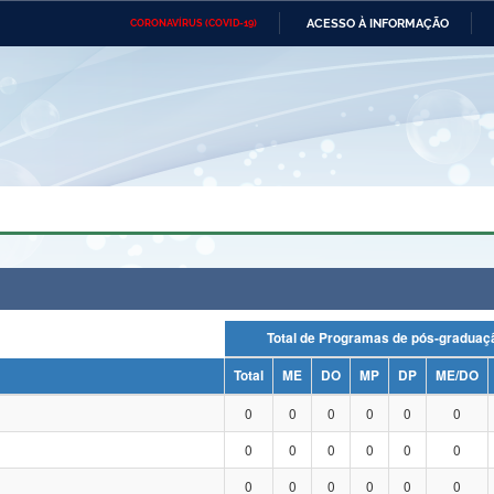
ACESSO À INFORMAÇÃO
CORONAVÍRUS (COVID-19)
Ministério da Defesa
Ministério das Relações
Mini
Exteriores
IR
PARA
O
CONTEÚDO
Ministério da Cidadania
Ministério da Saúde
Mini
Ministério do Desenvolvimento
Controladoria-Geral da União
Minis
Regional
e do
Advocacia-Geral da União
Banco Central do Brasil
Plana
Total de Programas de pós-grad
Total
ME
DO
MP
DP
ME/DO
0
0
0
0
0
0
0
0
0
0
0
0
0
0
0
0
0
0