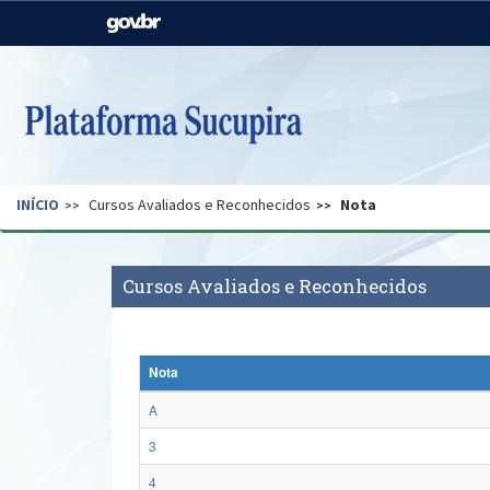
Casa Civil
Ministério da Justiça e
Segurança Pública
Ministério da Agricultura,
Ministério da Educação
Pecuária e Abastecimento
Ministério do Meio Ambiente
Ministério do Turismo
INÍCIO
Cursos Avaliados e Reconhecidos
Nota
Secretaria de Governo
Gabinete de Segurança
Institucional
Cursos Avaliados e Reconhecidos
Nota
A
3
4