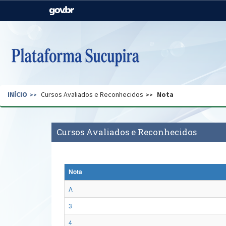
Casa Civil
Ministério da Justiça e
Segurança Pública
Ministério da Agricultura,
Ministério da Educação
Pecuária e Abastecimento
Ministério do Meio Ambiente
Ministério do Turismo
INÍCIO
Cursos Avaliados e Reconhecidos
Nota
Secretaria de Governo
Gabinete de Segurança
Institucional
Cursos Avaliados e Reconhecidos
Nota
A
3
4