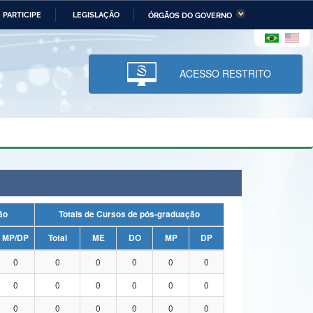
PARTICIPE
LEGISLAÇÃO
ÓRGÃOS DO GOVERNO
stério da Economia
Ministério da Infraestrutura
stério de Minas e Energia
Ministério da Ciência,
Tecnologia, Inovações e
ACESSO RESTRITO
Comunicações
tério da Mulher, da Família
Secretaria-Geral
s Direitos Humanos
lto
uação
Totais de Cursos de pós-graduação
MP/DP
Total
ME
DO
MP
DP
0
0
0
0
0
0
0
0
0
0
0
0
0
0
0
0
0
0