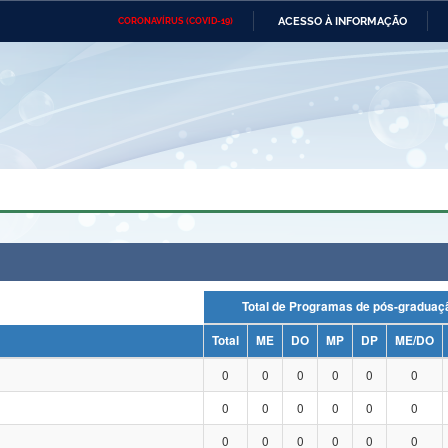
ACESSO À INFORMAÇÃO
CORONAVÍRUS (COVID-19)
Ministério da Defesa
Ministério das Relações
Mini
Exteriores
IR
PARA
O
CONTEÚDO
Ministério da Cidadania
Ministério da Saúde
Mini
Ministério do Desenvolvimento
Controladoria-Geral da União
Minis
Regional
e do
Advocacia-Geral da União
Banco Central do Brasil
Plana
Total de Programas de pós-grad
Total
ME
DO
MP
DP
ME/DO
0
0
0
0
0
0
0
0
0
0
0
0
0
0
0
0
0
0