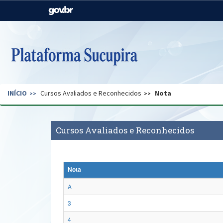
Casa Civil
Ministério da Justiça e
Segurança Pública
Ministério da Agricultura,
Ministério da Educação
Pecuária e Abastecimento
Ministério do Meio Ambiente
Ministério do Turismo
INÍCIO
Cursos Avaliados e Reconhecidos
Nota
Secretaria de Governo
Gabinete de Segurança
Institucional
Cursos Avaliados e Reconhecidos
Nota
A
3
4