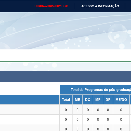
ACESSO À INFORMAÇÃO
CORONAVÍRUS (COVID-19)
Ministério da Defesa
Ministério das Relações
Mini
Exteriores
IR
PARA
O
CONTEÚDO
Ministério da Cidadania
Ministério da Saúde
Mini
Ministério do Desenvolvimento
Controladoria-Geral da União
Minis
Regional
e do
Advocacia-Geral da União
Banco Central do Brasil
Plana
Total de Programas de pós-grad
Total
ME
DO
MP
DP
ME/DO
0
0
0
0
0
0
0
0
0
0
0
0
0
0
0
0
0
0