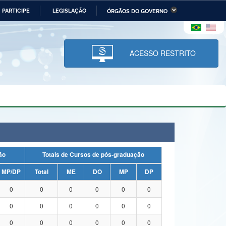
PARTICIPE
LEGISLAÇÃO
ÓRGÃOS DO GOVERNO
stério da Economia
Ministério da Infraestrutura
stério de Minas e Energia
Ministério da Ciência,
Tecnologia, Inovações e
ACESSO RESTRITO
Comunicações
tério da Mulher, da Família
Secretaria-Geral
s Direitos Humanos
lto
uação
Totais de Cursos de pós-graduação
MP/DP
Total
ME
DO
MP
DP
0
0
0
0
0
0
0
0
0
0
0
0
0
0
0
0
0
0