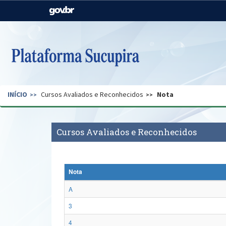
Casa Civil
Ministério da Justiça e
Segurança Pública
Ministério da Agricultura,
Ministério da Educação
Pecuária e Abastecimento
Ministério do Meio Ambiente
Ministério do Turismo
INÍCIO
Cursos Avaliados e Reconhecidos
Nota
Secretaria de Governo
Gabinete de Segurança
Institucional
Cursos Avaliados e Reconhecidos
Nota
A
3
4