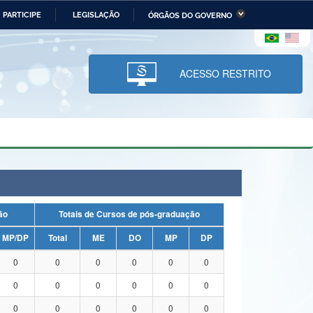
PARTICIPE
LEGISLAÇÃO
ÓRGÃOS DO GOVERNO
stério da Economia
Ministério da Infraestrutura
stério de Minas e Energia
Ministério da Ciência,
Tecnologia, Inovações e
ACESSO RESTRITO
Comunicações
tério da Mulher, da Família
Secretaria-Geral
s Direitos Humanos
lto
uação
Totais de Cursos de pós-graduação
MP/DP
Total
ME
DO
MP
DP
0
0
0
0
0
0
0
0
0
0
0
0
0
0
0
0
0
0