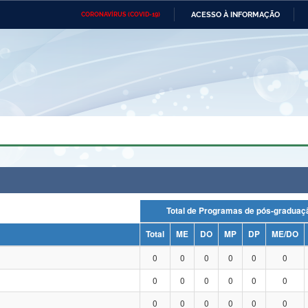
ACESSO À INFORMAÇÃO
CORONAVÍRUS (COVID-19)
Ministério da Defesa
Ministério das Relações
Mini
Exteriores
IR
PARA
O
CONTEÚDO
Ministério da Cidadania
Ministério da Saúde
Mini
Ministério do Desenvolvimento
Controladoria-Geral da União
Minis
Regional
e do
Advocacia-Geral da União
Banco Central do Brasil
Plana
Total de Programas de pós-grad
Total
ME
DO
MP
DP
ME/DO
0
0
0
0
0
0
0
0
0
0
0
0
0
0
0
0
0
0