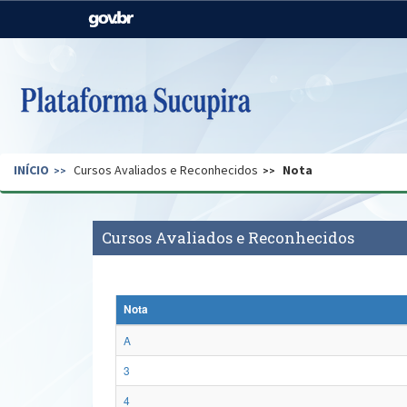
Casa Civil
Ministério da Justiça e
Segurança Pública
Ministério da Agricultura,
Ministério da Educação
Pecuária e Abastecimento
Ministério do Meio Ambiente
Ministério do Turismo
INÍCIO
Cursos Avaliados e Reconhecidos
Nota
Secretaria de Governo
Gabinete de Segurança
Institucional
Cursos Avaliados e Reconhecidos
Nota
A
3
4