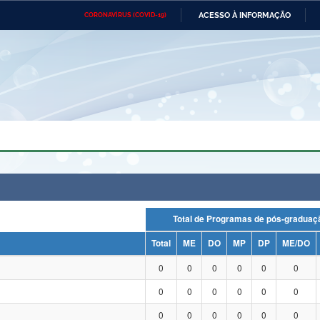
ACESSO À INFORMAÇÃO
CORONAVÍRUS (COVID-19)
Ministério da Defesa
Ministério das Relações
Mini
Exteriores
IR
PARA
O
CONTEÚDO
Ministério da Cidadania
Ministério da Saúde
Mini
Ministério do Desenvolvimento
Controladoria-Geral da União
Minis
Regional
e do
Advocacia-Geral da União
Banco Central do Brasil
Plana
Total de Programas de pós-grad
Total
ME
DO
MP
DP
ME/DO
0
0
0
0
0
0
0
0
0
0
0
0
0
0
0
0
0
0