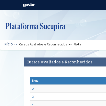
Casa Civil
Ministério da Justiça e
Segurança Pública
Ministério da Agricultura,
Ministério da Educação
Pecuária e Abastecimento
Ministério do Meio Ambiente
Ministério do Turismo
INÍCIO
Cursos Avaliados e Reconhecidos
Nota
Secretaria de Governo
Gabinete de Segurança
Institucional
Cursos Avaliados e Reconhecidos
Nota
A
3
4