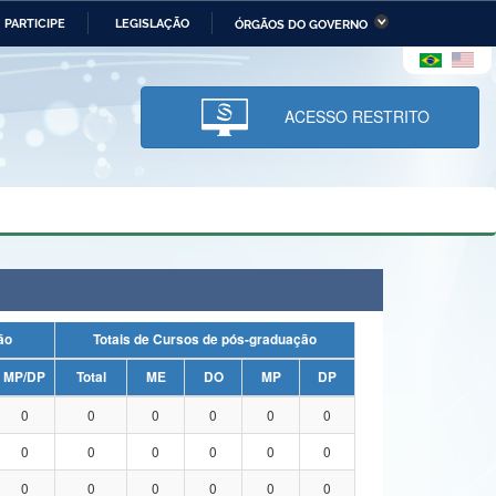
PARTICIPE
LEGISLAÇÃO
ÓRGÃOS DO GOVERNO
stério da Economia
Ministério da Infraestrutura
stério de Minas e Energia
Ministério da Ciência,
Tecnologia, Inovações e
ACESSO RESTRITO
Comunicações
tério da Mulher, da Família
Secretaria-Geral
s Direitos Humanos
lto
uação
Totais de Cursos de pós-graduação
MP/DP
Total
ME
DO
MP
DP
0
0
0
0
0
0
0
0
0
0
0
0
0
0
0
0
0
0