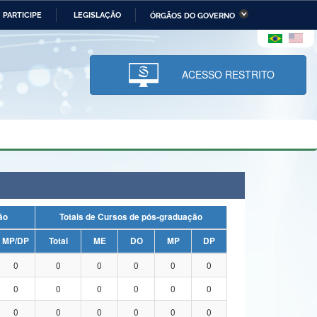
PARTICIPE
LEGISLAÇÃO
ÓRGÃOS DO GOVERNO
stério da Economia
Ministério da Infraestrutura
stério de Minas e Energia
Ministério da Ciência,
Tecnologia, Inovações e
ACESSO RESTRITO
Comunicações
tério da Mulher, da Família
Secretaria-Geral
s Direitos Humanos
lto
uação
Totais de Cursos de pós-graduação
MP/DP
Total
ME
DO
MP
DP
0
0
0
0
0
0
0
0
0
0
0
0
0
0
0
0
0
0