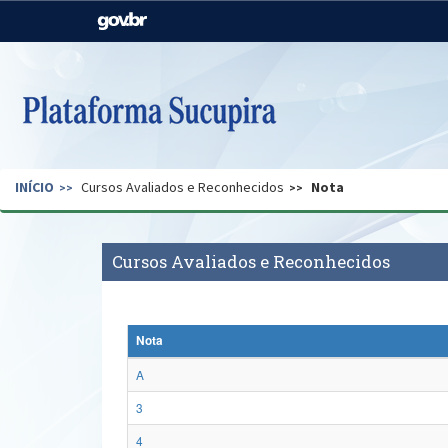
Casa Civil
Ministério da Justiça e
Segurança Pública
Ministério da Agricultura,
Ministério da Educação
Pecuária e Abastecimento
Ministério do Meio Ambiente
Ministério do Turismo
INÍCIO
Cursos Avaliados e Reconhecidos
Nota
Secretaria de Governo
Gabinete de Segurança
Institucional
Cursos Avaliados e Reconhecidos
Nota
A
3
4