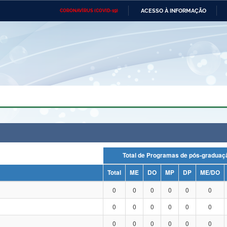
ACESSO À INFORMAÇÃO
CORONAVÍRUS (COVID-19)
Ministério da Defesa
Ministério das Relações
Mini
Exteriores
IR
PARA
O
CONTEÚDO
Ministério da Cidadania
Ministério da Saúde
Mini
Ministério do Desenvolvimento
Controladoria-Geral da União
Minis
Regional
e do
Advocacia-Geral da União
Banco Central do Brasil
Plana
Total de Programas de pós-grad
Total
ME
DO
MP
DP
ME/DO
0
0
0
0
0
0
0
0
0
0
0
0
0
0
0
0
0
0