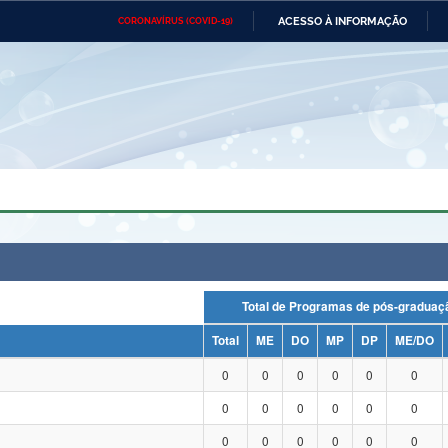
ACESSO À INFORMAÇÃO
CORONAVÍRUS (COVID-19)
Ministério da Defesa
Ministério das Relações
Mini
Exteriores
IR
PARA
O
CONTEÚDO
Ministério da Cidadania
Ministério da Saúde
Mini
Ministério do Desenvolvimento
Controladoria-Geral da União
Minis
Regional
e do
Advocacia-Geral da União
Banco Central do Brasil
Plana
Total de Programas de pós-grad
Total
ME
DO
MP
DP
ME/DO
0
0
0
0
0
0
0
0
0
0
0
0
0
0
0
0
0
0