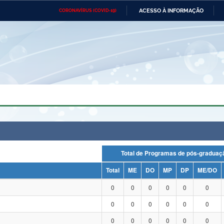
ACESSO À INFORMAÇÃO
CORONAVÍRUS (COVID-19)
Ministério da Defesa
Ministério das Relações
Mini
Exteriores
IR
PARA
O
CONTEÚDO
Ministério da Cidadania
Ministério da Saúde
Mini
Ministério do Desenvolvimento
Controladoria-Geral da União
Minis
Regional
e do
Advocacia-Geral da União
Banco Central do Brasil
Plana
Total de Programas de pós-grad
Total
ME
DO
MP
DP
ME/DO
0
0
0
0
0
0
0
0
0
0
0
0
0
0
0
0
0
0