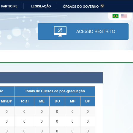
PARTICIPE
LEGISLAÇÃO
ÓRGÃOS DO GOVERNO
stério da Economia
Ministério da Infraestrutura
stério de Minas e Energia
Ministério da Ciência,
Tecnologia, Inovações e
ACESSO RESTRITO
Comunicações
tério da Mulher, da Família
Secretaria-Geral
s Direitos Humanos
lto
uação
Totais de Cursos de pós-graduação
MP/DP
Total
ME
DO
MP
DP
0
0
0
0
0
0
0
0
0
0
0
0
0
0
0
0
0
0