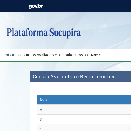
Casa Civil
Ministério da Justiça e
Segurança Pública
Ministério da Agricultura,
Ministério da Educação
Pecuária e Abastecimento
Ministério do Meio Ambiente
Ministério do Turismo
INÍCIO
Cursos Avaliados e Reconhecidos
Nota
Secretaria de Governo
Gabinete de Segurança
Institucional
Cursos Avaliados e Reconhecidos
Nota
A
3
4