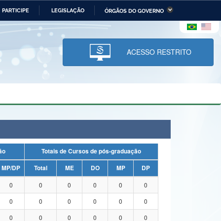
PARTICIPE
LEGISLAÇÃO
ÓRGÃOS DO GOVERNO
stério da Economia
Ministério da Infraestrutura
stério de Minas e Energia
Ministério da Ciência,
Tecnologia, Inovações e
ACESSO RESTRITO
Comunicações
tério da Mulher, da Família
Secretaria-Geral
s Direitos Humanos
lto
uação
Totais de Cursos de pós-graduação
MP/DP
Total
ME
DO
MP
DP
0
0
0
0
0
0
0
0
0
0
0
0
0
0
0
0
0
0