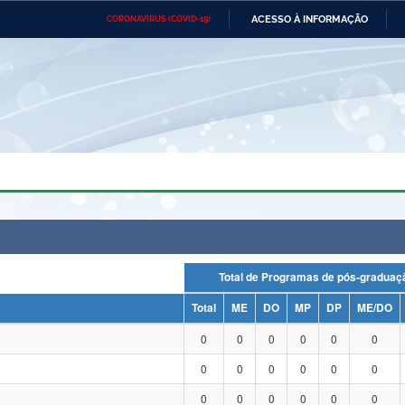
ACESSO À INFORMAÇÃO
CORONAVÍRUS (COVID-19)
Ministério da Defesa
Ministério das Relações
Mini
Exteriores
IR
PARA
O
CONTEÚDO
Ministério da Cidadania
Ministério da Saúde
Mini
Ministério do Desenvolvimento
Controladoria-Geral da União
Minis
Regional
e do
Advocacia-Geral da União
Banco Central do Brasil
Plana
Total de Programas de pós-grad
Total
ME
DO
MP
DP
ME/DO
0
0
0
0
0
0
0
0
0
0
0
0
0
0
0
0
0
0