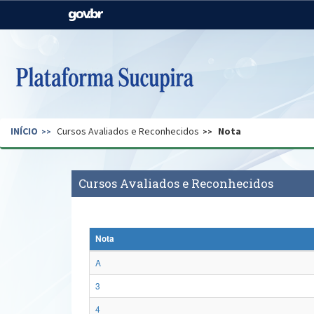
Casa Civil
Ministério da Justiça e
Segurança Pública
Ministério da Agricultura,
Ministério da Educação
Pecuária e Abastecimento
Ministério do Meio Ambiente
Ministério do Turismo
INÍCIO
Cursos Avaliados e Reconhecidos
Nota
Secretaria de Governo
Gabinete de Segurança
Institucional
Cursos Avaliados e Reconhecidos
Nota
A
3
4