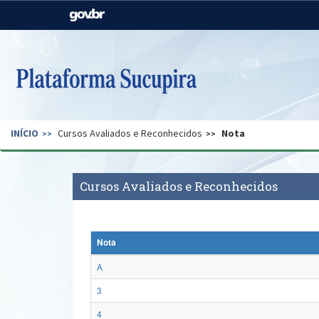
Casa Civil
Ministério da Justiça e
Segurança Pública
Ministério da Agricultura,
Ministério da Educação
Pecuária e Abastecimento
Ministério do Meio Ambiente
Ministério do Turismo
INÍCIO
Cursos Avaliados e Reconhecidos
Nota
Secretaria de Governo
Gabinete de Segurança
Institucional
Cursos Avaliados e Reconhecidos
Nota
A
3
4