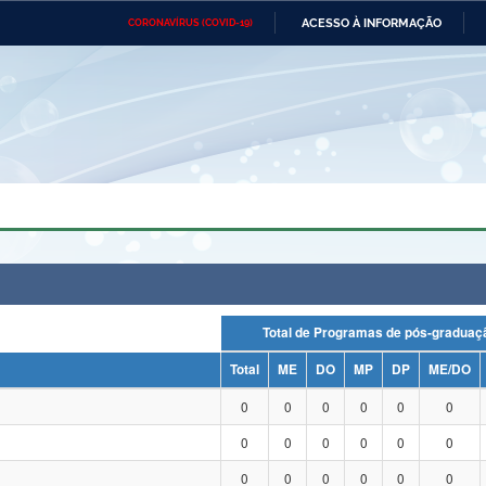
ACESSO À INFORMAÇÃO
CORONAVÍRUS (COVID-19)
Ministério da Defesa
Ministério das Relações
Mini
Exteriores
IR
PARA
O
CONTEÚDO
Ministério da Cidadania
Ministério da Saúde
Mini
Ministério do Desenvolvimento
Controladoria-Geral da União
Minis
Regional
e do
Advocacia-Geral da União
Banco Central do Brasil
Plana
Total de Programas de pós-grad
Total
ME
DO
MP
DP
ME/DO
0
0
0
0
0
0
0
0
0
0
0
0
0
0
0
0
0
0