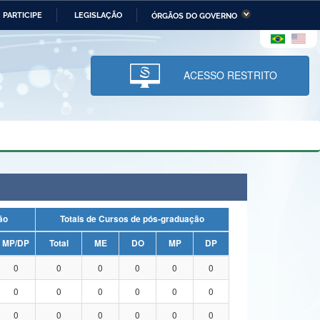
PARTICIPE
LEGISLAÇÃO
ÓRGÃOS DO GOVERNO
stério da Economia
Ministério da Infraestrutura
stério de Minas e Energia
Ministério da Ciência,
Tecnologia, Inovações e
ACESSO RESTRITO
Comunicações
tério da Mulher, da Família
Secretaria-Geral
s Direitos Humanos
lto
uação
Totais de Cursos de pós-graduação
MP/DP
Total
ME
DO
MP
DP
0
0
0
0
0
0
0
0
0
0
0
0
0
0
0
0
0
0