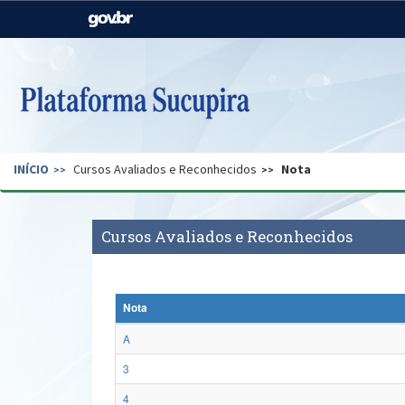
Casa Civil
Ministério da Justiça e
Segurança Pública
Ministério da Agricultura,
Ministério da Educação
Pecuária e Abastecimento
Ministério do Meio Ambiente
Ministério do Turismo
INÍCIO
Cursos Avaliados e Reconhecidos
Nota
Secretaria de Governo
Gabinete de Segurança
Institucional
Cursos Avaliados e Reconhecidos
Nota
A
3
4