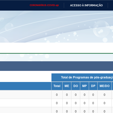
ACESSO À INFORMAÇÃO
CORONAVÍRUS (COVID-19)
Ministério da Defesa
Ministério das Relações
Mini
Exteriores
IR
PARA
O
CONTEÚDO
Ministério da Cidadania
Ministério da Saúde
Mini
Ministério do Desenvolvimento
Controladoria-Geral da União
Minis
Regional
e do
Advocacia-Geral da União
Banco Central do Brasil
Plana
Total de Programas de pós-grad
Total
ME
DO
MP
DP
ME/DO
0
0
0
0
0
0
0
0
0
0
0
0
0
0
0
0
0
0