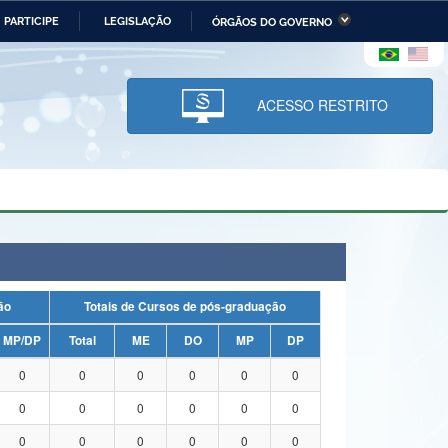
PARTICIPE
LEGISLAÇÃO
ÓRGÃOS DO GOVERNO
stério da Economia
Ministério da Infraestrutura
stério de Minas e Energia
Ministério da Ciência,
Tecnologia, Inovações e
ACESSO RESTRITO
Comunicações
tério da Mulher, da Família
Secretaria-Geral
s Direitos Humanos
lto
uação
Totais de Cursos de pós-graduação
MP/DP
Total
ME
DO
MP
DP
0
0
0
0
0
0
0
0
0
0
0
0
0
0
0
0
0
0