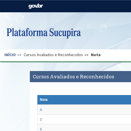
Casa Civil
Ministério da Justiça e
Segurança Pública
Ministério da Agricultura,
Ministério da Educação
Pecuária e Abastecimento
Ministério do Meio Ambiente
Ministério do Turismo
INÍCIO
Cursos Avaliados e Reconhecidos
Nota
Secretaria de Governo
Gabinete de Segurança
Institucional
Cursos Avaliados e Reconhecidos
Nota
A
3
4