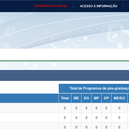
ACESSO À INFORMAÇÃO
CORONAVÍRUS (COVID-19)
Ministério da Defesa
Ministério das Relações
Mini
Exteriores
IR
PARA
O
CONTEÚDO
Ministério da Cidadania
Ministério da Saúde
Mini
Ministério do Desenvolvimento
Controladoria-Geral da União
Minis
Regional
e do
Advocacia-Geral da União
Banco Central do Brasil
Plana
Total de Programas de pós-grad
Total
ME
DO
MP
DP
ME/DO
0
0
0
0
0
0
0
0
0
0
0
0
0
0
0
0
0
0