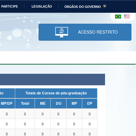
PARTICIPE
LEGISLAÇÃO
ÓRGÃOS DO GOVERNO
stério da Economia
Ministério da Infraestrutura
stério de Minas e Energia
Ministério da Ciência,
Tecnologia, Inovações e
ACESSO RESTRITO
Comunicações
tério da Mulher, da Família
Secretaria-Geral
s Direitos Humanos
lto
uação
Totais de Cursos de pós-graduação
MP/DP
Total
ME
DO
MP
DP
0
0
0
0
0
0
0
0
0
0
0
0
0
0
0
0
0
0