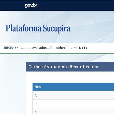
Casa Civil
Ministério da Justiça e
Segurança Pública
Ministério da Agricultura,
Ministério da Educação
Pecuária e Abastecimento
Ministério do Meio Ambiente
Ministério do Turismo
INÍCIO
Cursos Avaliados e Reconhecidos
Nota
Secretaria de Governo
Gabinete de Segurança
Institucional
Cursos Avaliados e Reconhecidos
Nota
A
3
4