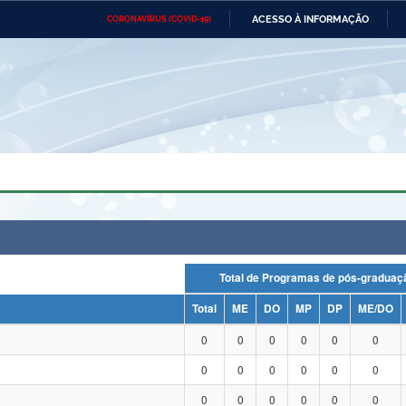
ACESSO À INFORMAÇÃO
CORONAVÍRUS (COVID-19)
Ministério da Defesa
Ministério das Relações
Mini
Exteriores
IR
PARA
O
CONTEÚDO
Ministério da Cidadania
Ministério da Saúde
Mini
Ministério do Desenvolvimento
Controladoria-Geral da União
Minis
Regional
e do
Advocacia-Geral da União
Banco Central do Brasil
Plana
Total de Programas de pós-grad
Total
ME
DO
MP
DP
ME/DO
0
0
0
0
0
0
0
0
0
0
0
0
0
0
0
0
0
0