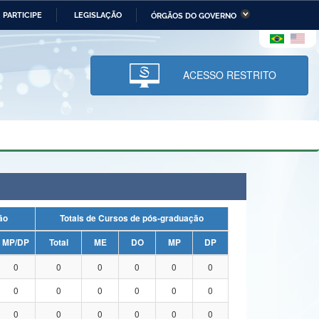
PARTICIPE
LEGISLAÇÃO
ÓRGÃOS DO GOVERNO
stério da Economia
Ministério da Infraestrutura
stério de Minas e Energia
Ministério da Ciência,
Tecnologia, Inovações e
ACESSO RESTRITO
Comunicações
tério da Mulher, da Família
Secretaria-Geral
s Direitos Humanos
lto
uação
Totais de Cursos de pós-graduação
MP/DP
Total
ME
DO
MP
DP
0
0
0
0
0
0
0
0
0
0
0
0
0
0
0
0
0
0