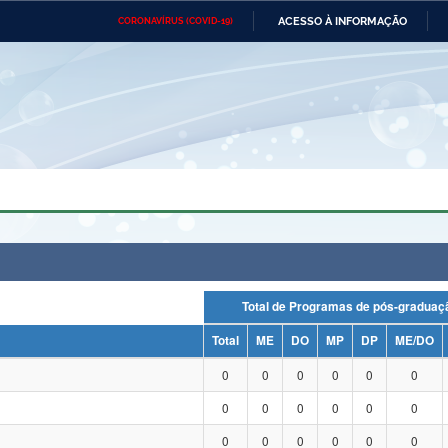
ACESSO À INFORMAÇÃO
CORONAVÍRUS (COVID-19)
Ministério da Defesa
Ministério das Relações
Mini
Exteriores
IR
PARA
O
CONTEÚDO
Ministério da Cidadania
Ministério da Saúde
Mini
Ministério do Desenvolvimento
Controladoria-Geral da União
Minis
Regional
e do
Advocacia-Geral da União
Banco Central do Brasil
Plana
Total de Programas de pós-grad
Total
ME
DO
MP
DP
ME/DO
0
0
0
0
0
0
0
0
0
0
0
0
0
0
0
0
0
0