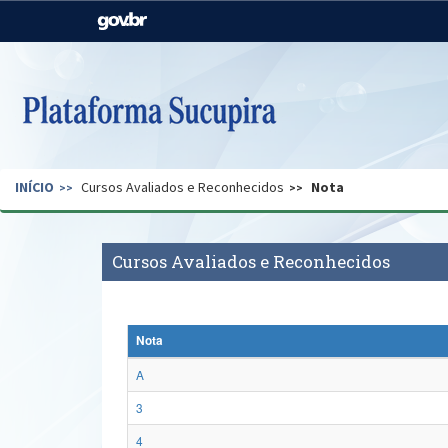
Casa Civil
Ministério da Justiça e
Segurança Pública
Ministério da Agricultura,
Ministério da Educação
Pecuária e Abastecimento
Ministério do Meio Ambiente
Ministério do Turismo
INÍCIO
Cursos Avaliados e Reconhecidos
Nota
Secretaria de Governo
Gabinete de Segurança
Institucional
Cursos Avaliados e Reconhecidos
Nota
A
3
4