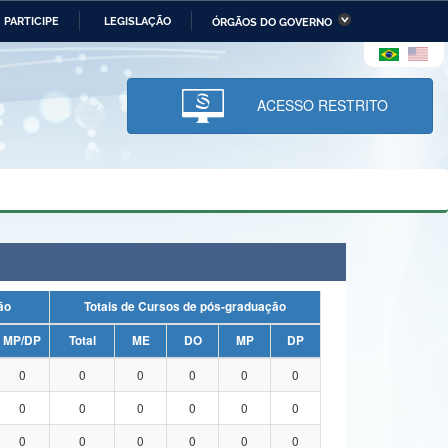
PARTICIPE
LEGISLAÇÃO
ÓRGÃOS DO GOVERNO
stério da Economia
Ministério da Infraestrutura
stério de Minas e Energia
Ministério da Ciência,
Tecnologia, Inovações e
ACESSO RESTRITO
Comunicações
tério da Mulher, da Família
Secretaria-Geral
s Direitos Humanos
lto
uação
Totais de Cursos de pós-graduação
MP/DP
Total
ME
DO
MP
DP
0
0
0
0
0
0
0
0
0
0
0
0
0
0
0
0
0
0